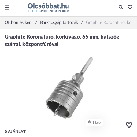
Otthon és kert
Barkácsgép tartozék
Graphite Koronafúró, körki
0 AJÁNLAT