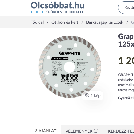
Főoldal
Otthon és kert
Barkácsgép tartozék
G
Grap
125x
1 2
GRAPHITE 
redukciós
maximális
tárcsa meg
1 kép
Gyártói c
3 AJÁNLAT
VÉLEMÉNYEK (0)
KÉRDEZZ-FEL