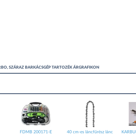
BO, SZÁRAZ BARKÁCSGÉP TARTOZÉK ÁRGRAFIKON
es láncfűrész lánc
KARBURÁTOR HONDA
Vízmérték 2,5m 2 bor