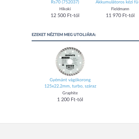
Akkumulátoros kézi fû- és
magasfordulatú Microgép
lombvágó
tartozékkal
Fieldmann
Fieldmann
11 970 Ft-tól
13 018 Ft-tól
1
EZEKET NÉZTEM MEG UTOLJÁRA:
Gyémánt vágókorong
125x22.2mm, turbo, száraz
Graphite
1 200 Ft-tól