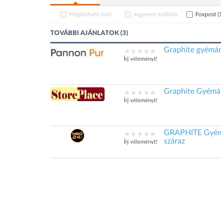
Megbízható bolt
Ingyenes szállítás
Foxpost
(
TOVÁBBI AJÁNLATOK (3)
Graphite gyémán
Írj véleményt!
Graphite Gyémá
Írj véleményt!
GRAPHITE Gyémá
száraz
Írj véleményt!