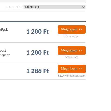
RENDEZÉS /
Megnézem >>
ckPack
1 200 Ft
Pannon Pur
Megnézem >>
xpost
1 200 Ft
észpénz
StorePlace
Megnézem >>
1 286 Ft
NEO Minden szerszám