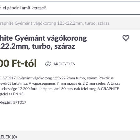
raphite Gyémánt vágókorong 125x22.2mm, turbo, száraz
hite Gyémánt vágókorong
22.2mm, turbo, száraz
00 Ft
-tól
ÁRFIGYELÉS
57T317 Gyémánt vágókorong 125x22,2mm turbo, száraz. Praktikus
 gyűrűt tartalmaz. A vágószegmens 7 mm magas és 2,2 mm széles. A tárcsa
 sebessége 12 200 fordulat/perc, ami 80 m/s-nak felel meg. A GRAPHITE
felel az EN 13
ikkszám:
57T317
ELEK (0)