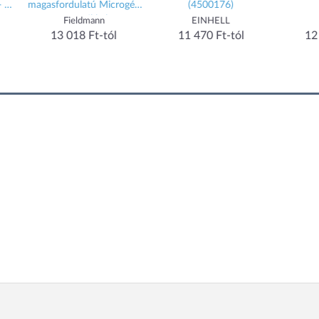
(4500176)
GX100
(YT-3078)
EINHELL
[]
Yato
1 470 Ft-tól
12 990 Ft-tól
11 090 Ft-tól