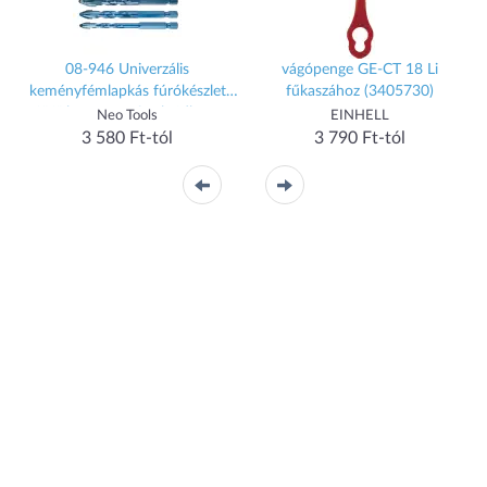
08-946 Univerzális
vágópenge GE-CT 18 Li
keményfémlapkás fúrókészlet
fűkaszához (3405730)
1"4" hatszög szárral, 4db-os,
Neo Tools
EINHELL
6,8,10,12mm
3 580 Ft-tól
3 790 Ft-tól