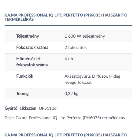
GA.MA PROFESSIONAL IQ LITE PERFETTO (PH6035) HAJSZÁRÍTÓ
TERMÉKLEÍRÁS
Teljesítmény
1 600
W
teljesítmény
Fokozatok száma
2
fokozatos
Hőmérséklet
4
db
fokozatok száma
Funkciók
Akasztógyűrű, Diffúzor, Hideg
levegő fokozat
Tömeg
0,32
kg
Gyártói cikkszám:
UFS1106
Teljes Ga.ma Professional IQ Lite Perfetto (PH6035) termékleírás
GA.MA PROFESSIONAL IQ LITE PERFETTO (PH6035) HAJSZÁRÍTÓ