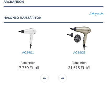
ÁRGRAFIKON
Árfigyelés
HASONLÓ HAJSZÁRÍTÓK
AC8901
AC8605
Remington
Remington
17 750 Ft-tól
21 518 Ft-tól