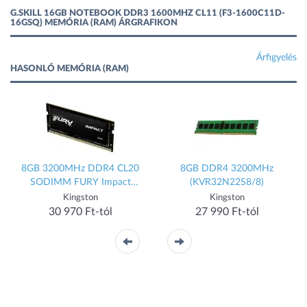
G.SKILL 16GB NOTEBOOK DDR3 1600MHZ CL11 (F3-1600C11D-
16GSQ) MEMÓRIA (RAM) ÁRGRAFIKON
Árfigyelés
HASONLÓ MEMÓRIA (RAM)
8GB 3200MHz DDR4 CL20
8GB DDR4 3200MHz
SODIMM FURY Impact
(KVR32N22S8/8)
KF432S20IB/8
Kingston
Kingston
30 970 Ft-tól
27 990 Ft-tól