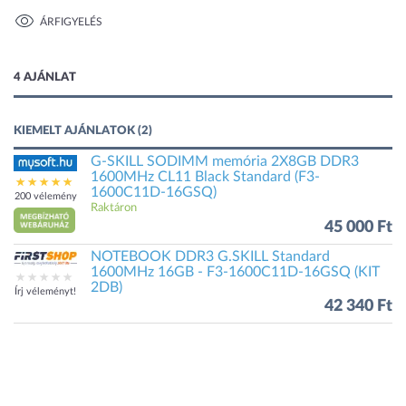
ÁRFIGYELÉS
1 kép
4 AJÁNLAT
KIEMELT AJÁNLATOK (2)
G-SKILL SODIMM memória 2X8GB DDR3
1600MHz CL11 Black Standard (F3-
1600C11D-16GSQ)
200 vélemény
Raktáron
45 000 Ft
NOTEBOOK DDR3 G.SKILL Standard
1600MHz 16GB - F3-1600C11D-16GSQ (KIT
2DB)
Írj véleményt!
42 340 Ft