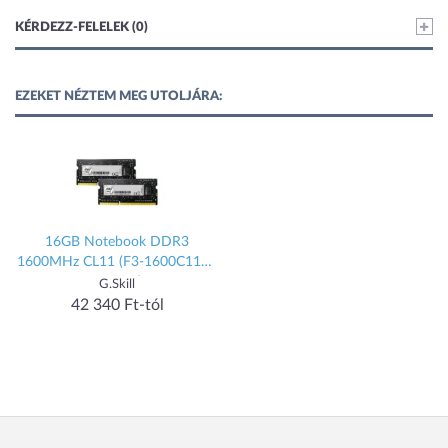
KÉRDEZZ-FELELEK (0)
EZEKET NÉZTEM MEG UTOLJÁRA:
16GB Notebook DDR3
1600MHz CL11 (F3-1600C11D-
16GSQ)
G.Skill
42 340 Ft-tól