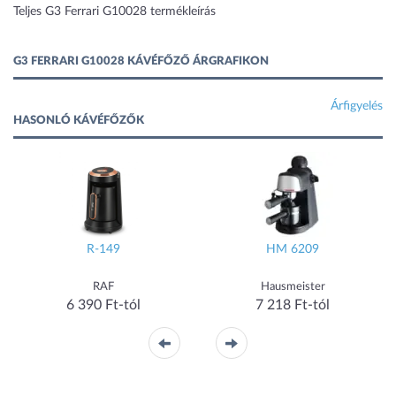
Teljes G3 Ferrari G10028 termékleírás
G3 FERRARI G10028 KÁVÉFŐZŐ ÁRGRAFIKON
Árfigyelés
HASONLÓ KÁVÉFŐZŐK
R-149
HM 6209
RAF
Hausmeister
6 390 Ft-tól
7 218 Ft-tól