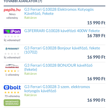
TOVÁBBI AJÁNLATOK (7)
G3 Ferrari G10028 Elektromos Kotyogós
Kávéfőző, Fekete
Nincs
Raktáron
vélemény
15 990 Ft
G3FERRARI G10028 kávéfőző 400W Fekete
16 789 Ft
Írj véleményt!
G3 Ferrari G10028 Bonjour kávéfőző, fekete
(10702)
16 990 Ft
Írj véleményt!
G3 Ferrari G10028 BONJOUR kávéfőző
(fekete)
Raktáron
1 vélemény
16 990 Ft
G3 Ferrari G10028 3 szem. elektromos
kotyogós kávéfőző
Raktáron
73 vélemény
16 990 Ft