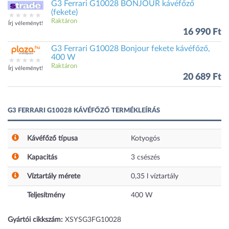
G3 Ferrari G10028 BONJOUR kávéfőző
(fekete)
Raktáron
Írj véleményt!
16 990 Ft
G3 Ferrari G10028 Bonjour fekete kávéfőző,
400 W
Raktáron
Írj véleményt!
20 689 Ft
G3 FERRARI G10028 KÁVÉFŐZŐ TERMÉKLEÍRÁS
Kávéfőző típusa
Kotyogós
Kapacitás
3
csészés
Víztartály mérete
0,35
l víztartály
Teljesítmény
400
W
Gyártói cikkszám:
XSYSG3FG10028