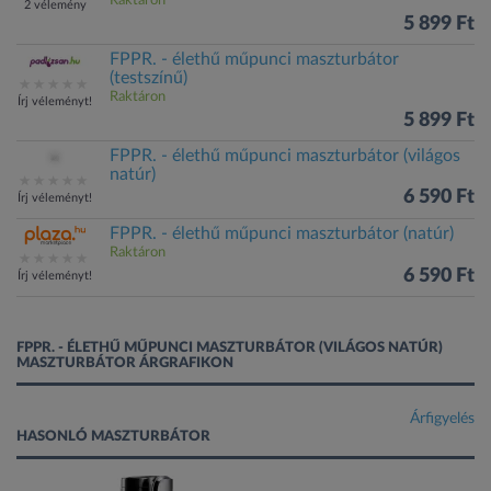
Raktáron
2 vélemény
5 899 Ft
FPPR. - élethű műpunci maszturbátor
(testszínű)
Raktáron
Írj véleményt!
5 899 Ft
FPPR. - élethű műpunci maszturbátor (világos
natúr)
6 590 Ft
Írj véleményt!
FPPR. - élethű műpunci maszturbátor (natúr)
Raktáron
6 590 Ft
Írj véleményt!
FPPR. - ÉLETHŰ MŰPUNCI MASZTURBÁTOR (VILÁGOS NATÚR)
MASZTURBÁTOR ÁRGRAFIKON
Árfigyelés
HASONLÓ MASZTURBÁTOR