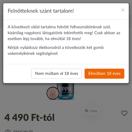
×
Felnőtteknek szánt tartalom!
Erotika
Maszturbátor
FPPR. - élethű műpunci maszturbátor (vil
A következő oldal tartalma felnőtt felhasználóinknak szól,
kizárólag nagykorú látogatóink tekinthetik meg! Csak abban az
esetben lépj tovább, ha elmúltál 18 éves!
Kérjük nyilatkozz életkorodról a következők két gomb
valamelyikének segítségével:
Nem múltam el 18 éves
Elmúltam 18 éves
4 490 Ft
-tól