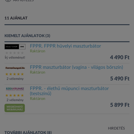
ÁRFIGYELÉS
1 kép
11 AJÁNLAT
KIEMELT AJÁNLATOK (3)
FPPR. FPPR hüvelyi maszturbátor
Raktáron
4 490 Ft
Írj véleményt!
FPPR maszturbátor (vagina - világos bőrszín)
Raktáron
5 490 Ft
2 vélemény
FPPR. - élethű műpunci maszturbátor
(testszínű)
Raktáron
2 vélemény
5 899 Ft
HIRDETÉS
TOVÁBBI AJÁNLATOK (8)