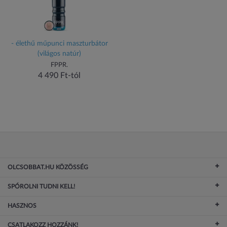
- élethű műpunci maszturbátor
(világos natúr)
FPPR.
4 490 Ft-tól
OLCSOBBAT.HU KÖZÖSSÉG
SPÓROLNI TUDNI KELL!
HASZNOS
CSATLAKOZZ HOZZÁNK!