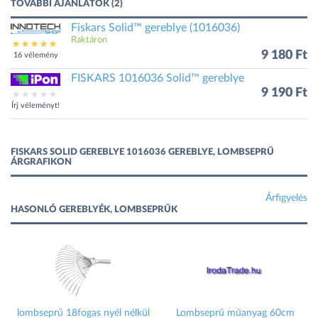
TOVÁBBI AJÁNLATOK (2)
Fiskars Solid™ gereblye (1016036)
Raktáron
9 180 Ft
16 vélemény
FISKARS 1016036 Solid™ gereblye
9 190 Ft
Írj véleményt!
FISKARS SOLID GEREBLYE 1016036 GEREBLYE, LOMBSEPRŰ
ÁRGRAFIKON
Árfigyelés
HASONLÓ GEREBLYÉK, LOMBSEPRŰK
lombseprű 18fogas nyél nélkül
Lombseprű műanyag 60cm