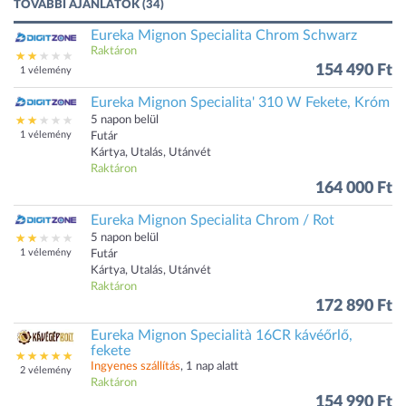
TOVÁBBI AJÁNLATOK (34)
Eureka Mignon Specialita Chrom Schwarz
Raktáron
154 490 Ft
1 vélemény
Eureka Mignon Specialita' 310 W Fekete, Króm
5 napon belül
1 vélemény
Futár
Kártya, Utalás, Utánvét
Raktáron
164 000 Ft
Eureka Mignon Specialita Chrom / Rot
5 napon belül
1 vélemény
Futár
Kártya, Utalás, Utánvét
Raktáron
172 890 Ft
Eureka Mignon Specialità 16CR kávéőrlő,
fekete
Ingyenes szállítás
, 1 nap alatt
2 vélemény
Raktáron
154 990 Ft