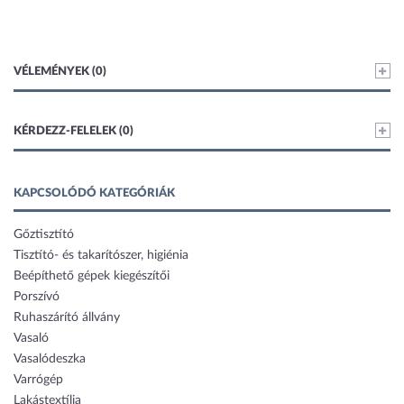
VÉLEMÉNYEK (0)
KÉRDEZZ-FELELEK (0)
KAPCSOLÓDÓ KATEGÓRIÁK
Gőztisztító
Tisztító- és takarítószer, higiénia
Beépíthető gépek kiegészítői
Porszívó
Ruhaszárító állvány
Vasaló
Vasalódeszka
Varrógép
Lakástextília