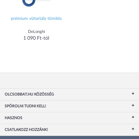
prémium víztartály tömítés
DeLonghi
1 090 Ft-tól
OLCSOBBAT.HU KÖZÖSSÉG
SPÓROLNI TUDNI KELL!
HASZNOS
CSATLAKOZZ HOZZÁNK!