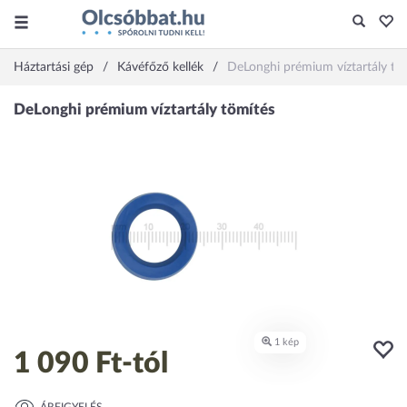
Háztartási gép
Kávéfőző kellék
DeLonghi prémium víztartály tö
1 090 Ft
-tól