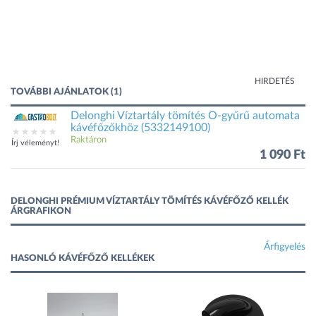
HIRDETÉS
TOVÁBBI AJÁNLATOK (1)
Delonghi Víztartály tömítés O-gyűrű automata
kávéfőzőkhöz (5332149100)
Raktáron
Írj véleményt!
1 090 Ft
DELONGHI PRÉMIUM VÍZTARTÁLY TÖMÍTÉS KÁVÉFŐZŐ KELLÉK
ÁRGRAFIKON
Árfigyelés
HASONLÓ KÁVÉFŐZŐ KELLÉKEK