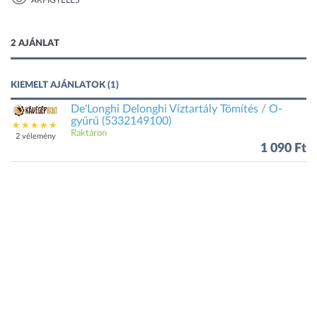
ÁRFIGYELÉS
1 kép
2 AJÁNLAT
KIEMELT AJÁNLATOK (1)
De'Longhi Delonghi Víztartály Tömítés / O-
gyűrű (5332149100)
Raktáron
2 vélemény
1 090 Ft