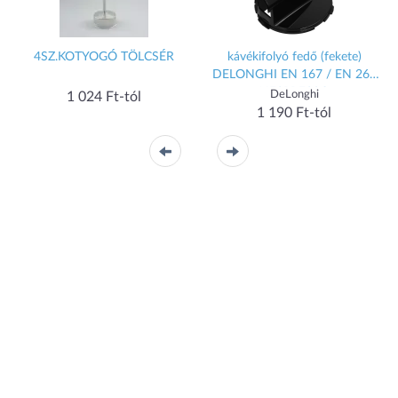
4SZ.KOTYOGÓ TÖLCSÉR
kávékifolyó fedő (fekete)
DELONGHI EN 167 / EN 267
NESPRESSO
DeLonghi
1 024 Ft-tól
1 190 Ft-tól