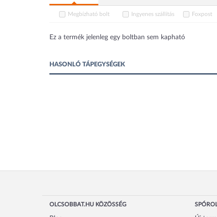
Megbízható bolt
Ingyenes szállítás
Foxpost
Ez a termék jelenleg egy boltban sem kapható
HASONLÓ TÁPEGYSÉGEK
OLCSOBBAT.HU KÖZÖSSÉG
SPÓROL