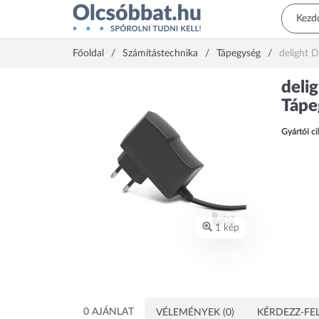
Főoldal
Számítástechnika
Tápegység
delight 
deli
Tápe
Gyártói c
1 kép
0 AJÁNLAT
VÉLEMÉNYEK (0)
KÉRDEZZ-FEL