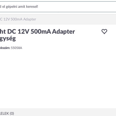
DC 12V 500mA Adapter
ght DC 12V 500mA Adapter
gység
ikkszám:
55058A
ELEK (0)