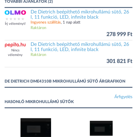
TOVÁBBI AJÁNLATOK (2)
De Dietrich beépíthető mikrohullámú sütő, 26
l, 11 funkció, LED, infinite black
Ingyenes szállítás
, 1 nap alatt
Írj véleményt!
Raktáron
278 999 Ft
De Dietrich beépíthető mikrohullámú sütő, 26
l, 11 funkció, LED, infinite black
Nincs
Raktáron
vélemény
301 821 Ft
DE DIETRICH DME4310B MIKROHULLÁMÚ SÜTŐ ÁRGRAFIKON
Árfigyelés
HASONLÓ MIKROHULLÁMÚ SÜTŐK