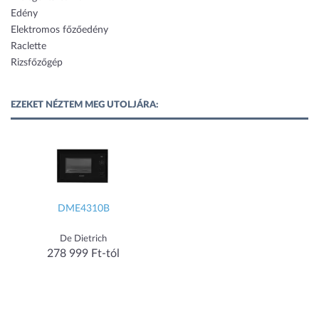
Edény
Elektromos főzőedény
Raclette
Rizsfőzőgép
EZEKET NÉZTEM MEG UTOLJÁRA:
DME4310B
De Dietrich
278 999 Ft-tól