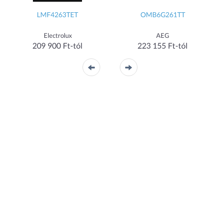
LMF4263TET
OMB6G261TT
Electrolux
AEG
209 900 Ft-tól
223 155 Ft-tól