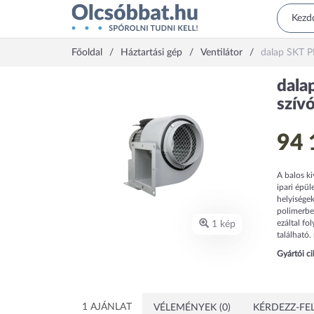
Főoldal
Háztartási gép
Ventilátor
dalap SKT PR
dala
szívó
94 
A balos ki
ipari épül
helyiségek
polimerbev
ezáltal f
1 kép
található. 
Gyártói c
1 AJÁNLAT
VÉLEMÉNYEK (0)
KÉRDEZZ-FEL