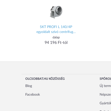
SKT PROFI L 140/4P
egyoldalt szívó centrifugál
ventilátor
dalap
94 196 Ft-tól
OLCSOBBAT.HU KÖZÖSSÉG
SPÓROL
Blog
Új ter
Facebook
Népsze
Gyártó