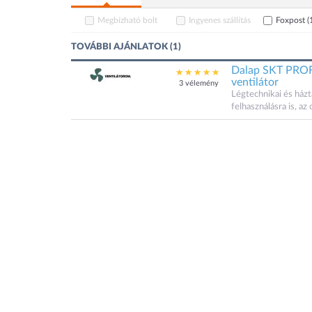
Megbízható bolt
Ingyenes szállítás
Foxpost
(
TOVÁBBI AJÁNLATOK (1)
Dalap SKT PROFI
ventilátor
3 vélemény
Légtechnikai és házt
felhasználásra is, az