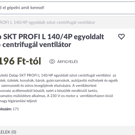
OFI L 140/4P egyoldalt szívó centrifugál ventilátor
p SKT PROFI L 140/4P egyoldalt
 centrifugál ventilátor
196 Ft
-tól
ÁRFIGYELÉS
vitelű Dalap SKT PROFI L 140/4P egyoldalt szívó centrifugál ventilátor az
etek, üzletek, konyhák, bárok, gyárcsarnokok, autójavító műhelyek és egyéb
 szennyezett és zsíros levegőjének elszívására. A ventilátortest
onatú acéllemezből készült, ezért a készülék rendkívüli tartós,
olyamatos működésre alkalmas. A 230 V-os motor a ventilátorházon kívül
nagy légáramlási teljesít
ikkszám:
171
ELEK (0)