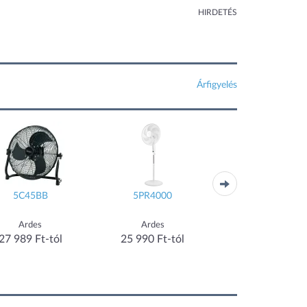
HIRDETÉS
Árfigyelés
5C45BB
5PR4000
5A90
Ardes
Ardes
Ardes
27 989 Ft-tól
25 990 Ft-tól
25 990 Ft-tól