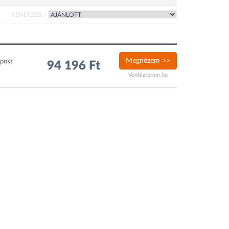
RENDEZÉS /
Megnézem >>
xpost
94 196 Ft
Ventilatorom.hu