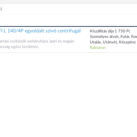
1)
 L 140/4P egyoldalt szívó centrifugál
Kiszállítás díja 1 750 Ft
Személyes átvét, Futár, Fo
artási eszközök webáruháza, ipari és magán
Utalás, Utánvét, Készpénz
 ország egész területén.
Raktáron