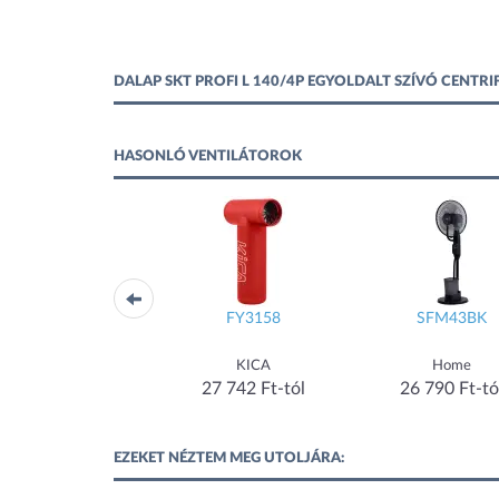
DALAP SKT PROFI L 140/4P EGYOLDALT SZÍVÓ CENT
HASONLÓ VENTILÁTOROK
OFSC-FS45M
FY3158
SFM43BK
Orion
KICA
Home
24 440 Ft-tól
27 742 Ft-tól
26 790 Ft-tó
EZEKET NÉZTEM MEG UTOLJÁRA: