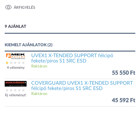
ÁRFIGYELÉS
1 kép
9 AJÁNLAT
KIEMELT AJÁNLATOK (2)
UVEX1 X-TENDED SUPPORT félcipő
fekete/piros S1 SRC ESD
Raktáron
4 vélemény
55 550 Ft
COVERGUARD UVEX1 X-TENDED SUPPORT
félcipő fekete/piros S1 SRC ESD
Raktáron
Írj véleményt!
45 592 Ft