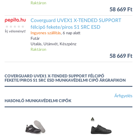
Raktáron
58 669 Ft
Coverguard UVEX1 X-TENDED SUPPORT
félcipő fekete/piros S1 SRC ESD
Írj véleményt!
Ingyenes szállítás
, 6 nap alatt
Futár
Utalás, Utánvét, Készpénz
Raktáron
58 669 Ft
COVERGUARD UVEX1 X-TENDED SUPPORT FÉLCIPŐ
FEKETE/PIROS S1 SRC ESD MUNKAVÉDELMI CIPŐ ÁRGRAFIKON
Árfigyelés
HASONLÓ MUNKAVÉDELMI CIPŐK