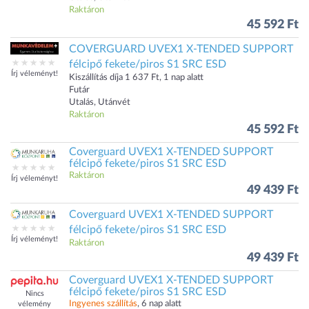
Raktáron
45 592 Ft
COVERGUARD UVEX1 X-TENDED SUPPORT
félcipő fekete/piros S1 SRC ESD
Írj véleményt!
Kiszállítás díja 1 637 Ft, 1 nap alatt
Futár
Utalás, Utánvét
Raktáron
45 592 Ft
Coverguard UVEX1 X-TENDED SUPPORT
félcipő fekete/piros S1 SRC ESD
Raktáron
Írj véleményt!
49 439 Ft
Coverguard UVEX1 X-TENDED SUPPORT
félcipő fekete/piros S1 SRC ESD
Írj véleményt!
Raktáron
49 439 Ft
Coverguard UVEX1 X-TENDED SUPPORT
félcipő fekete/piros S1 SRC ESD
Nincs
Ingyenes szállítás
, 6 nap alatt
vélemény