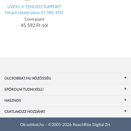
UVEX1 X-TENDED SUPPORT
félcipő fekete/piros S1 SRC ESD
Coverguard
45 592 Ft-tól
OLCSOBBAT.HU KÖZÖSSÉG
SPÓROLNI TUDNI KELL!
HASZNOS
CSATLAKOZZ HOZZÁNK!
Olcsobbat.hu - ©2005-2026 ReachRise Digital Zrt.