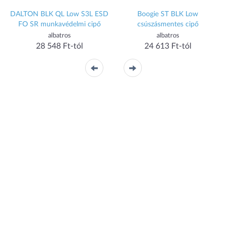
DALTON BLK QL Low S3L ESD
Boogie ST BLK Low
FO SR munkavédelmi cipő
csúszásmentes cipő
albatros
albatros
28 548 Ft-tól
24 613 Ft-tól