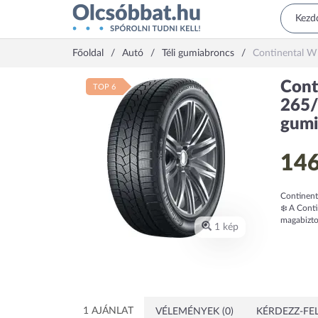
Főoldal
Autó
Téli gumiabroncs
Continental W
Cont
TOP 6
265/
gumi
146
Continenta
❄️ A Conti
magabiztos
1 kép
1 AJÁNLAT
VÉLEMÉNYEK (0)
KÉRDEZZ-FEL