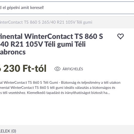
interContact TS 860 S 265/40 R21 105V Téli gumi
inental WinterContact TS 860 S
40 R21 105V Téli gumi Téli
abroncs
 230 Ft
-tól
ÁRFIGYELÉS
l WinterContact TS 860 S Téli Gumi - Biztonság és teljesítmény a téli utakon
nental WinterContact TS 860 S téli gumi ideális választás a biztonságos és
 téli vezetéshez. Kiemelkedő tapadást és irányíthatóságot biztosít ha...
ELEK (0)