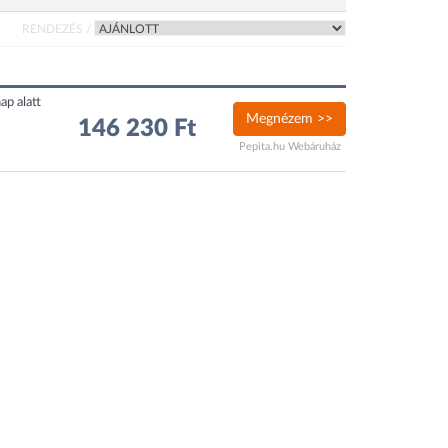
RENDEZÉS /
ap alatt
Megnézem >>
146 230 Ft
Pepita.hu Webáruház