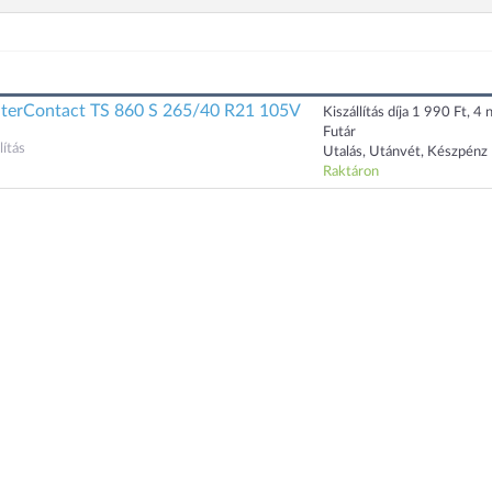
nterContact TS 860 S 265/40 R21 105V
Kiszállítás díja 1 990 Ft, 4 n
Futár
ítás
Utalás, Utánvét, Készpénz
Raktáron