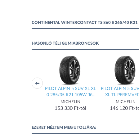
CONTINENTAL WINTERCONTACT TS 860 S 265/40 R21
HASONLÓ TÉLI GUMIABRONCSOK
OT ALPIN 5 275/35
PILOT ALPIN 5 SUV XL XL
PILOT ALPIN 5 SU
R19 100V XL Téli
0 285/35 R21 105W Téli
XL TL PEREMVE
Gumiabroncs
gumi
285/45 R22 114V 
MICHELIN
MICHELIN
MICHELIN
gumi
140 010 Ft-tól
153 330 Ft-tól
146 120 Ft-t
EZEKET NÉZTEM MEG UTOLJÁRA: