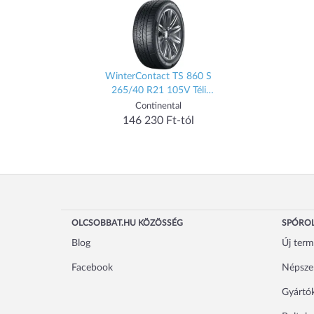
WinterContact TS 860 S
265/40 R21 105V Téli
gumi
Continental
146 230 Ft-tól
OLCSOBBAT.HU KÖZÖSSÉG
SPÓROL
Blog
Új ter
Facebook
Népsze
Gyártó