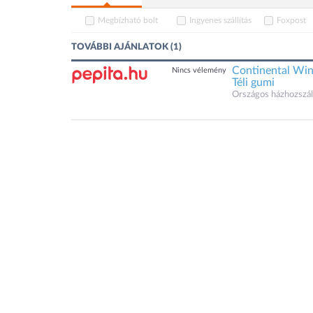
Megbízható bolt
Ingyenes szállítás
Foxpost
TOVÁBBI AJÁNLATOK (1)
Continental Wi
Nincs vélemény
Téli gumi
Országos házhozszáll