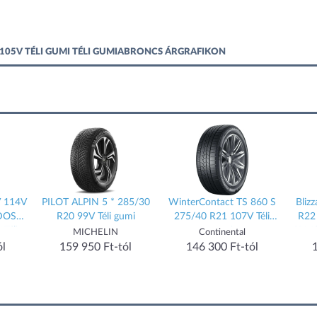
 105V TÉLI GUMI TÉLI GUMIABRONCS ÁRGRAFIKON
V 114V
PILOT ALPIN 5 * 285/30
WinterContact TS 860 S
Bliz
DOS
R20 99V Téli gumi
275/40 R21 107V Téli
R22
Téli
gumi
3PMSF
MICHELIN
Continental
ól
159 950 Ft-tól
146 300 Ft-tól