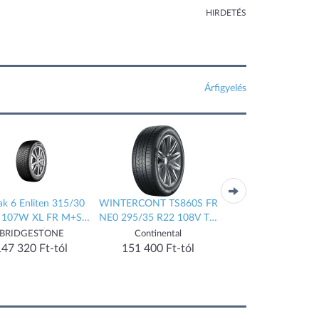
HIRDETÉS
Árfigyelés
zak 6 Enliten 315/30
WINTERCONT TS860S FR
PILOT ALPIN 5 XL 
 107W XL FR M+S
NE0 295/35 R22 108V Téli
285/30 R22 101W 
 off road, 4x4, suv
gumi
gumi
BRIDGESTONE
Continental
MICHELIN
téli gumi
147 320 Ft-tól
151 400 Ft-tól
157 045 Ft-tó