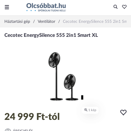
Háztartási gép
Ventilátor
Cecotec EnergySilence 555 2in1 Smar
24 999 Ft
-tól