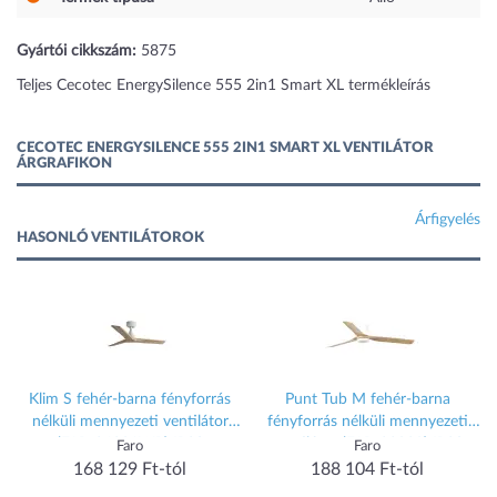
Gyártói cikkszám:
5875
Teljes Cecotec EnergySilence 555 2in1 Smart XL termékleírás
CECOTEC ENERGYSILENCE 555 2IN1 SMART XL VENTILÁTOR
ÁRGRAFIKON
Árfigyelés
HASONLÓ VENTILÁTOROK
Klim S fehér-barna fényforrás
Punt Tub M fehér-barna
nélküli mennyezeti ventilátor
fényforrás nélküli mennyezeti
(FAR-34281WP) IP20
ventilátor (FAR-33829) IP20
Faro
Faro
168 129 Ft-tól
188 104 Ft-tól