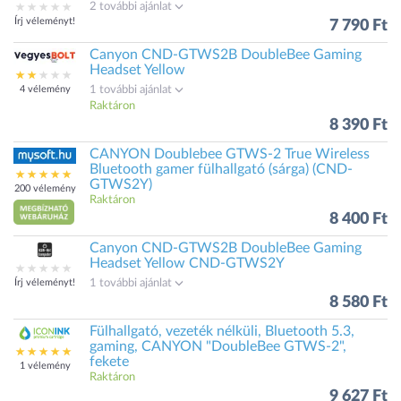
2 további ajánlat
Írj véleményt!
7 790 Ft
Canyon CND-GTWS2B DoubleBee Gaming
Headset Yellow
4 vélemény
1 további ajánlat
Raktáron
8 390 Ft
CANYON Doublebee GTWS-2 True Wireless
Bluetooth gamer fülhallgató (sárga) (CND-
GTWS2Y)
200 vélemény
Raktáron
8 400 Ft
Canyon CND-GTWS2B DoubleBee Gaming
Headset Yellow CND-GTWS2Y
Írj véleményt!
1 további ajánlat
8 580 Ft
Fülhallgató, vezeték nélküli, Bluetooth 5.3,
gaming, CANYON "DoubleBee GTWS-2",
fekete
1 vélemény
Raktáron
9 627 Ft