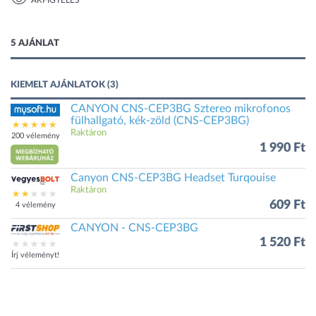
ÁRFIGYELÉS
1 kép
5 AJÁNLAT
KIEMELT AJÁNLATOK (3)
CANYON CNS-CEP3BG Sztereo mikrofonos
fülhallgató, kék-zöld (CNS-CEP3BG)
Raktáron
200 vélemény
1 990 Ft
Canyon CNS-CEP3BG Headset Turqouise
Raktáron
609 Ft
4 vélemény
CANYON - CNS-CEP3BG
1 520 Ft
Írj véleményt!