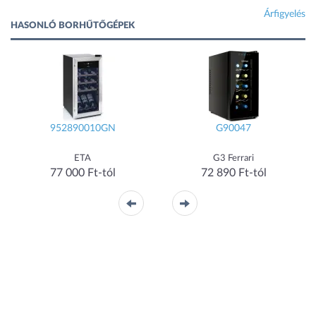
Árfigyelés
HASONLÓ BORHŰTŐGÉPEK
952890010GN
G90047
ETA
G3 Ferrari
77 000 Ft-tól
72 890 Ft-tól