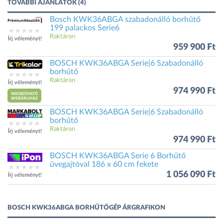
TOVÁBBI AJÁNLATOK (4)
Bosch KWK36ABGA szabadonálló borhűtő
199 palackos Serie6
Raktáron
Írj véleményt!
959 900 Ft
BOSCH KWK36ABGA Serie|6 Szabadonálló
borhűtő
Raktáron
Írj véleményt!
974 990 Ft
BOSCH KWK36ABGA Serie|6 Szabadonálló
borhűtő
Raktáron
Írj véleményt!
974 990 Ft
BOSCH KWK36ABGA Serie 6 Borhűtő
üvegajtóval 186 x 60 cm fekete
1 056 090 Ft
Írj véleményt!
BOSCH KWK36ABGA BORHŰTŐGÉP ÁRGRAFIKON