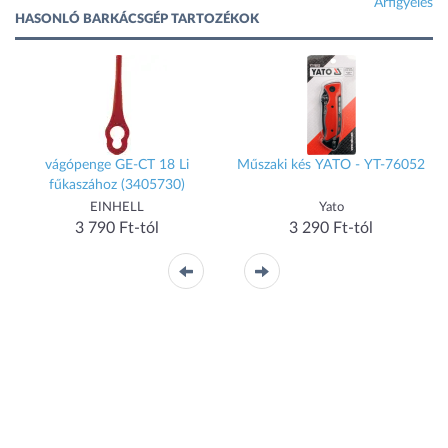
Árfigyelés
HASONLÓ BARKÁCSGÉP TARTOZÉKOK
vágópenge GE-CT 18 Li
Műszaki kés YATO - YT-76052
fűkaszához (3405730)
EINHELL
Yato
3 790 Ft-tól
3 290 Ft-tól