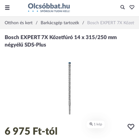
Otthon és kert
Barkácsgép tartozék
Bosch EXPERT 7X Kőzetfú
6 975 Ft
-tól