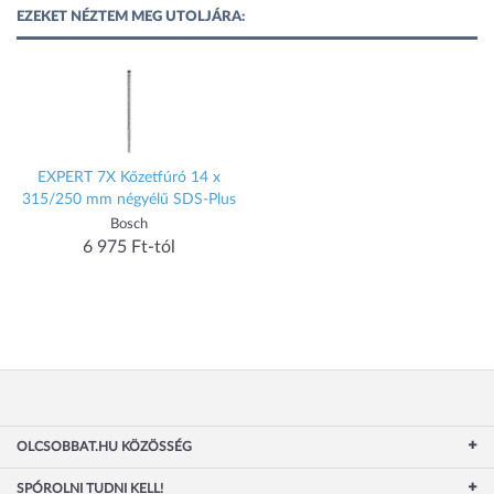
EZEKET NÉZTEM MEG UTOLJÁRA:
EXPERT 7X Kőzetfúró 14 x
315/250 mm négyélű SDS-Plus
Bosch
6 975 Ft-tól
OLCSOBBAT.HU KÖZÖSSÉG
SPÓROLNI TUDNI KELL!