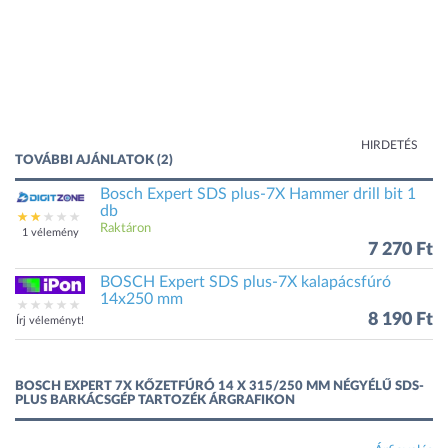
HIRDETÉS
TOVÁBBI AJÁNLATOK (2)
Bosch Expert SDS plus-7X Hammer drill bit 1
db
Raktáron
1 vélemény
7 270 Ft
BOSCH Expert SDS plus-7X kalapácsfúró
14x250 mm
8 190 Ft
Írj véleményt!
BOSCH EXPERT 7X KŐZETFÚRÓ 14 X 315/250 MM NÉGYÉLŰ SDS-
PLUS BARKÁCSGÉP TARTOZÉK ÁRGRAFIKON