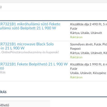
1)
ER7321B1 mikróhullámú sütő Fekete
Kiszállítás díja 2 490 Ft, 5 n
ullámú sütő Beépített 21 L 900 W
Futár
Kártya, Utalás, Utánvét
Raktáron
BER7321B1 microwave Black Solo
Személyes átvét, Futár, Pi
-in 21 L 900 W
Foxpost
 OnlinePénztárca kedvezmény és kuponok!
Kártya, Utalás, Utánvét, K
Raktáron
ER7321B1 Fekete Beépíthető 21 L 900 W
Kiszállítás díja 1 990 Ft, 6 n
ütő
Futár
ítás
Utalás, Utánvét, Készpénz
Raktáron
ÍRÁS
íthető