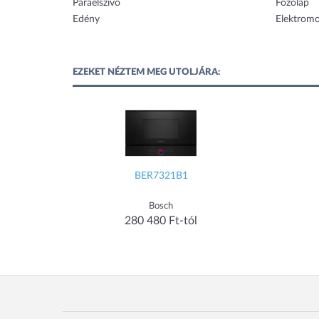
Páraelszívó
Főzőlap
Edény
Elektrom
EZEKET NÉZTEM MEG UTOLJÁRA:
BER7321B1
Bosch
280 480 Ft-tól