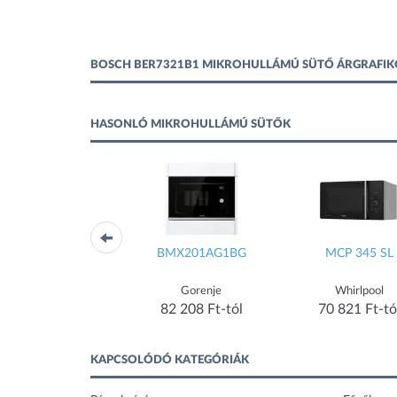
BOSCH BER7321B1 MIKROHULLÁMÚ SÜTŐ ÁRGRAFI
HASONLÓ MIKROHULLÁMÚ SÜTŐK
MWF 420 BL
BMX201AG1BG
MCP 345 SL
Whirlpool
Gorenje
Whirlpool
71 690 Ft-tól
82 208 Ft-tól
70 821 Ft-tó
KAPCSOLÓDÓ KATEGÓRIÁK