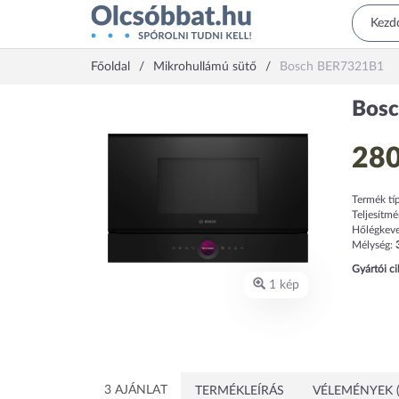
Főoldal
Mikrohullámú sütő
Bosch BER7321B1
Bosc
280
Termék tí
Teljesítm
Hőlégkeve
Mélység:
Gyártói c
1 kép
3 AJÁNLAT
TERMÉKLEÍRÁS
VÉLEMÉNYEK (