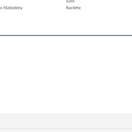
Sütő
os főzőedény
Raclette