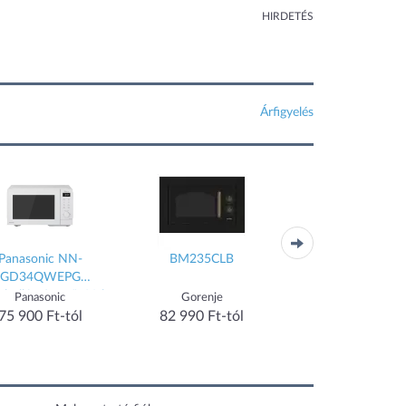
HIRDETÉS
Árfigyelés
Panasonic NN-
BM235CLB
BMGB25332B
GD34QWEPG
ohullámú sütő, 29 l,
Panasonic
Gorenje
Beko
grilles, invert
75 900 Ft-tól
82 990 Ft-tól
73 990 Ft-tól