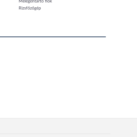
Melegentartó fiók
Rizsfőzőgép