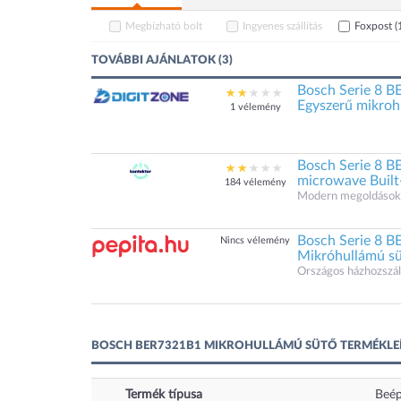
Megbízható bolt
Ingyenes szállítás
Foxpost
(
TOVÁBBI AJÁNLATOK (3)
Bosch Serie 8 B
Egyszerű mikroh
1 vélemény
Bosch Serie 8 
microwave Built
184 vélemény
Modern megoldások.
Bosch Serie 8 B
Nincs vélemény
Mikróhullámú s
Országos házhozszáll
BOSCH BER7321B1 MIKROHULLÁMÚ SÜTŐ TERMÉKLE
Termék típusa
Beép