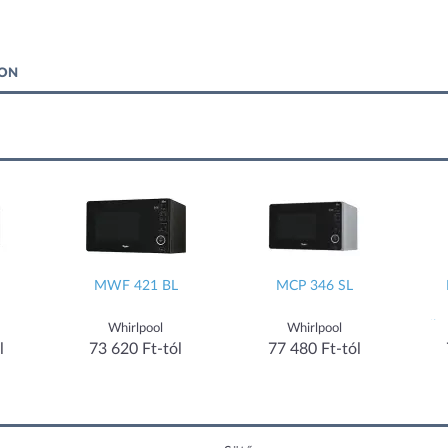
KON
MWF 421 BL
MCP 346 SL
mikr
Whirlpool
Whirlpool
l
73 620 Ft-tól
77 480 Ft-tól