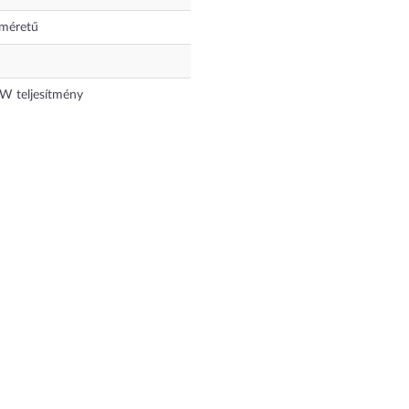
méretű
W teljesítmény