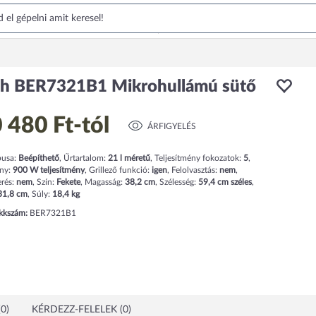
h BER7321B1 Mikrohullámú sütő
 480 Ft
-tól
ÁRFIGYELÉS
pusa:
Beépíthető
,
Űrtartalom:
21
l
méretű
,
Teljesítmény fokozatok:
5
,
ény:
900
W teljesítmény
,
Grillező funkció:
igen
,
Felolvasztás:
nem
,
rés:
nem
,
Szín:
Fekete
,
Magasság:
38,2
cm
,
Szélesség:
59,4
cm
széles
,
31,8
cm
,
Súly:
18,4
kg
ikkszám:
BER7321B1
0)
KÉRDEZZ-FELELEK (0)