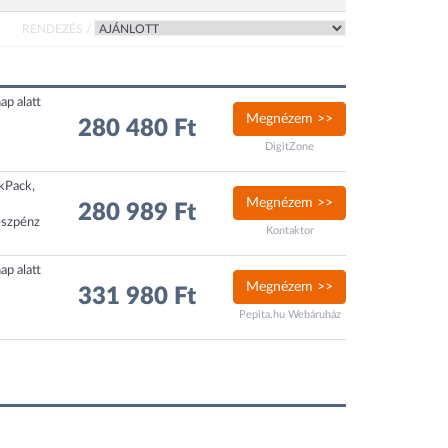
RENDEZÉS /
ap alatt
Megnézem >>
280 480 Ft
DigitZone
ckPack,
Megnézem >>
280 989 Ft
észpénz
Kontaktor
ap alatt
Megnézem >>
331 980 Ft
Pepita.hu Webáruház