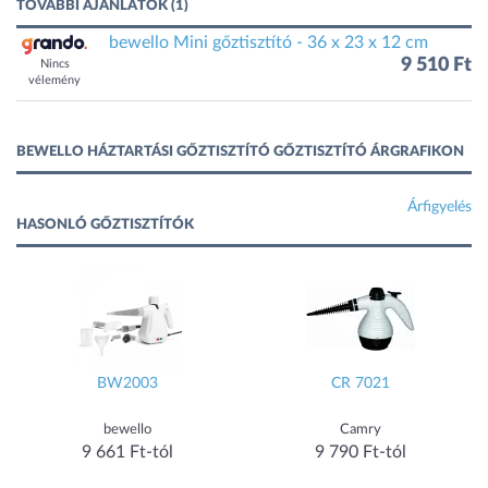
TOVÁBBI AJÁNLATOK (1)
bewello Mini gőztisztító - 36 x 23 x 12 cm
9 510 Ft
Nincs
vélemény
BEWELLO HÁZTARTÁSI GŐZTISZTÍTÓ GŐZTISZTÍTÓ ÁRGRAFIKON
Árfigyelés
HASONLÓ GŐZTISZTÍTÓK
BW2003
CR 7021
bewello
Camry
9 661 Ft-tól
9 790 Ft-tól