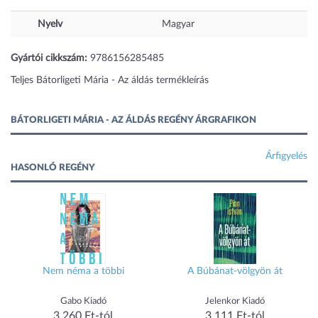
Nyelv
Magyar
Gyártói cikkszám:
9786156285485
Teljes Bátorligeti Mária - Az áldás termékleírás
BÁTORLIGETI MÁRIA - AZ ÁLDÁS REGÉNY ÁRGRAFIKON
Árfigyelés
HASONLÓ REGÉNY
Nem néma a többi
A Búbánat-völgyön át
Gabo Kiadó
Jelenkor Kiadó
3 260 Ft-tól
3 111 Ft-tól