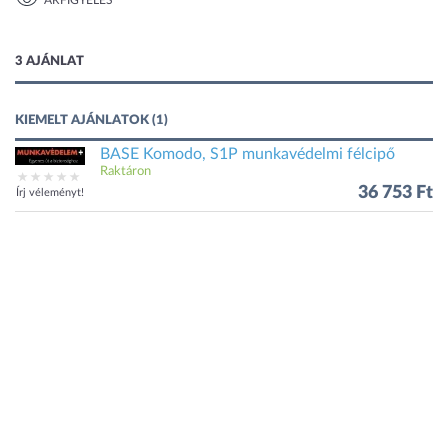
ÁRFIGYELÉS
1 kép
3 AJÁNLAT
KIEMELT AJÁNLATOK (1)
BASE Komodo, S1P munkavédelmi félcipő
Raktáron
36 753 Ft
Írj véleményt!