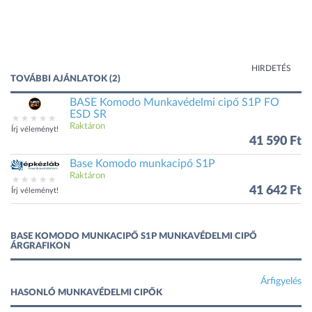
HIRDETÉS
TOVÁBBI AJÁNLATOK (2)
BASE Komodo Munkavédelmi cipő S1P FO
ESD SR
Raktáron
Írj véleményt!
41 590 Ft
Base Komodo munkacipő S1P
Raktáron
41 642 Ft
Írj véleményt!
BASE KOMODO MUNKACIPŐ S1P MUNKAVÉDELMI CIPŐ
ÁRGRAFIKON
Árfigyelés
HASONLÓ MUNKAVÉDELMI CIPŐK