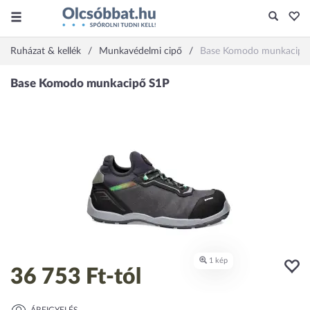
Ruházat & kellék
Munkavédelmi cipő
Base Komodo munkacipő
36 753 Ft
-tól