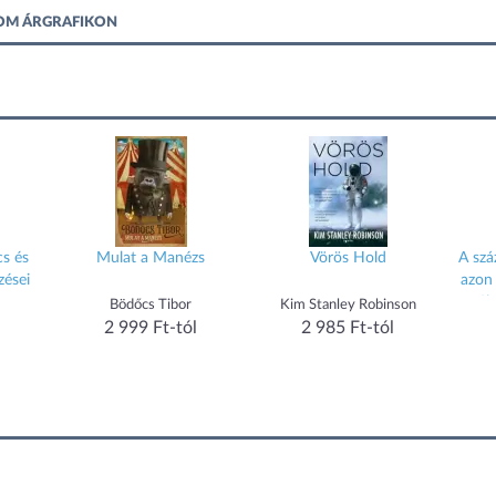
LOM ÁRGRAFIKON
cs és
Mulat a Manézs
Vörös Hold
A szá
zései
azon
túl
Bödőcs Tibor
Kim Stanley Robinson
2 999 Ft-tól
2 985 Ft-tól