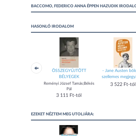
BACCOMO, FEDERICO ANNA ÉPPEN HAZUDIK IRODA
HASONLÓ IRODALOM
Nyúlketrec
ÖSSZEGYŰJTÖTT
- Jane Austen böl
BÉLYEGEK
szellemes megjegy
John Updike
Reményi József Tamás;Békés
3 522 Ft-tól
Pál
2 992 Ft-tól
3 111 Ft-tól
EZEKET NÉZTEM MEG UTOLJÁRA: