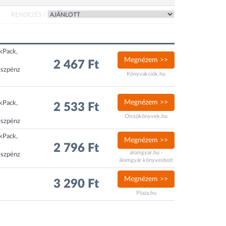
RENDEZÉS /
ckPack,
Megnézem >>
2 467 Ft
észpénz
Könyvakciók.hu
Megnézem >>
ckPack,
2 533 Ft
Olcsókönyvek.hu
észpénz
ckPack,
Megnézem >>
2 796 Ft
alomgyar.hu -
észpénz
álomgyár könyvesbolt
Megnézem >>
3 290 Ft
Plaza.hu