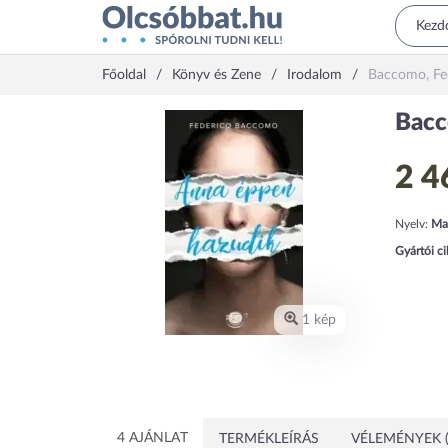
Főoldal
Könyv és Zene
Irodalom
Baccomo, Fe
Bacc
2 4
Nyelv:
Ma
Gyártói c
1 kép
4 AJÁNLAT
TERMÉKLEÍRÁS
VÉLEMÉNYEK (