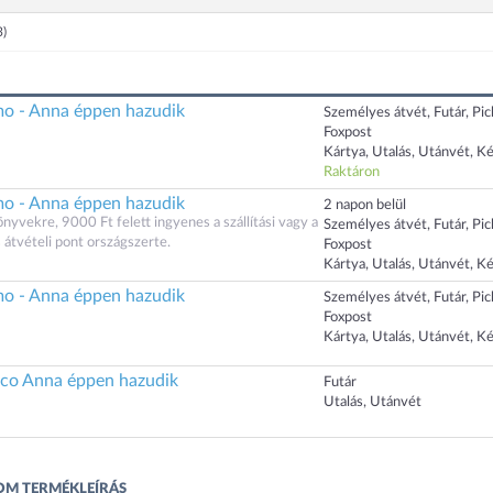
3)
o - Anna éppen hazudik
Személyes átvét, Futár, Pi
Foxpost
Kártya, Utalás, Utánvét, K
Raktáron
o - Anna éppen hazudik
2 napon belül
vekre, 9000 Ft felett ingyenes a szállítási vagy a
Személyes átvét, Futár, Pi
átvételi pont országszerte.
Foxpost
Kártya, Utalás, Utánvét, K
o - Anna éppen hazudik
Személyes átvét, Futár, Pi
Foxpost
Kártya, Utalás, Utánvét, K
co Anna éppen hazudik
Futár
Utalás, Utánvét
OM TERMÉKLEÍRÁS