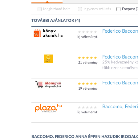
Megbízható bolt
Ingyenes szállítás
Foxpost
(
TOVÁBBI AJÁNLATOK (4)
Federico Baccom
Írj véleményt!
Federico Baccom
25% kedvezmény köny
21 vélemény
több ezer személyes 
Federico Baccom
19 vélemény
Baccomo, Federi
Írj véleményt!
BACCOMO, FEDERICO ANNA ÉPPEN HAZUDIK IRODAL