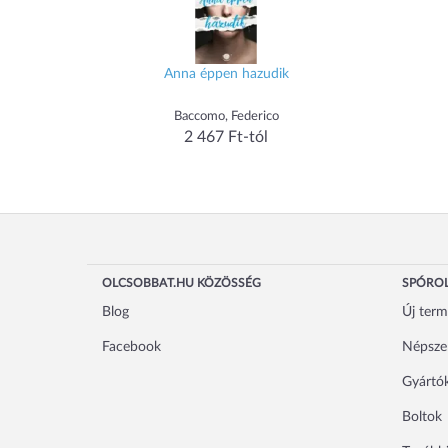
Anna éppen hazudik
Baccomo, Federico
2 467 Ft-tól
OLCSOBBAT.HU KÖZÖSSÉG
SPÓROL
Blog
Új ter
Facebook
Népsze
Gyártó
Boltok