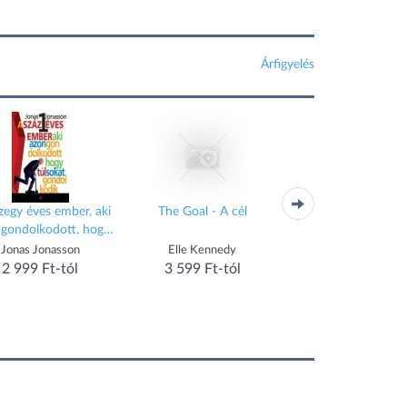
Árfigyelés
zegy éves ember, aki
The Goal - A cél
Az árulás palotá
 gondolkodott, hogy
 sokat gondolkodik
Jonas Jonasson
Elle Kennedy
Jason Matthews
2 999 Ft-tól
3 599 Ft-tól
2 985 Ft-tól