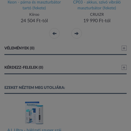
Keon - párna és maszturbátor
CP03 - akkus, szívó vibráló
tartó (fekete)
maszturbátor (fekete)
Kiiroo
CRUIZR
24 504 Ft-tól
19 990 Ft-tól
VÉLEMÉNYEK (0)
KÉRDEZZ-FELELEK (0)
EZEKET NÉZTEM MEG UTOLJÁRA:
A.I. Ultra - hálózati szuper száj