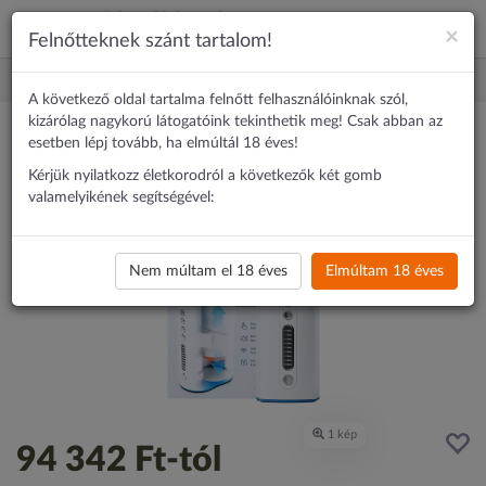
×
Felnőtteknek szánt tartalom!
Erotika
Maszturbátor
Autoblow A.I. Ultra - hálózati szuper száj
A következő oldal tartalma felnőtt felhasználóinknak szól,
kizárólag nagykorú látogatóink tekinthetik meg! Csak abban az
esetben lépj tovább, ha elmúltál 18 éves!
Kérjük nyilatkozz életkorodról a következők két gomb
valamelyikének segítségével:
Nem múltam el 18 éves
Elmúltam 18 éves
94 342 Ft
-tól