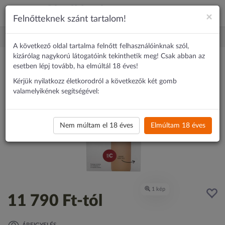
×
Felnőtteknek szánt tartalom!
Erotika
Maszturbátor
Autoblow 2 C típusú pótbetét (száj)
A következő oldal tartalma felnőtt felhasználóinknak szól,
kizárólag nagykorú látogatóink tekinthetik meg! Csak abban az
esetben lépj tovább, ha elmúltál 18 éves!
Kérjük nyilatkozz életkorodról a következők két gomb
valamelyikének segítségével:
Nem múltam el 18 éves
Elmúltam 18 éves
11 790 Ft
-tól