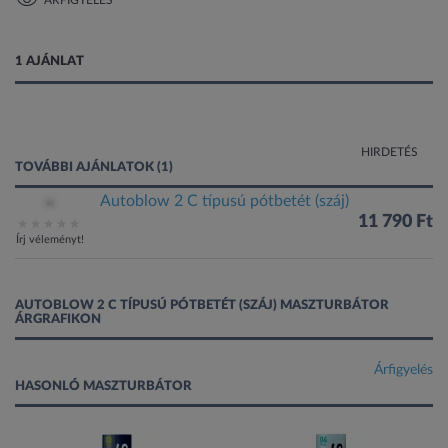
ÁRFIGYELÉS
1 kép
1 AJÁNLAT
HIRDETÉS
TOVÁBBI AJÁNLATOK (1)
Autoblow 2 C típusú pótbetét (száj)
11 790 Ft
Írj véleményt!
AUTOBLOW 2 C TÍPUSÚ PÓTBETÉT (SZÁJ) MASZTURBÁTOR
ÁRGRAFIKON
Árfigyelés
HASONLÓ MASZTURBÁTOR