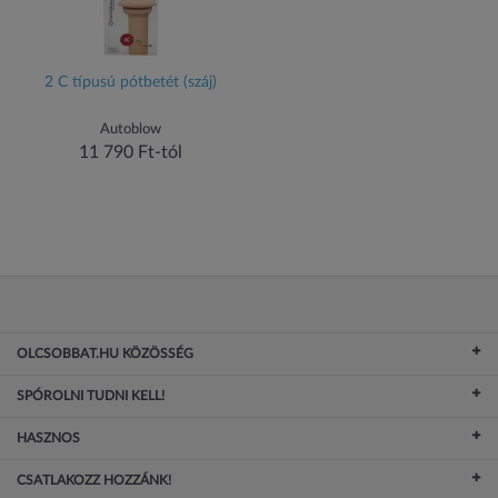
2 C típusú pótbetét (száj)
Autoblow
11 790 Ft-tól
OLCSOBBAT.HU KÖZÖSSÉG
SPÓROLNI TUDNI KELL!
HASZNOS
CSATLAKOZZ HOZZÁNK!