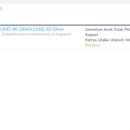
1)
 UHD 4K (3840x2160) 3D Silver
Személyes átvét, Futár, Pi
 OnlinePénztárca kedvezmény és kuponok!
Foxpost
Kártya, Utalás, Utánvét, K
Raktáron