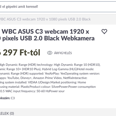
BC ASUS C3 webcam 1920 x 1080 pixels USB 2.0 Black
 WBC ASUS C3 webcam 1920 x
 pixels USB 2.0 Black Webkamera
 297 Ft
-tól
ÁRFIGYELÉS
High Dynamic Range (HDR) technology: High Dynamic Range 10 (HDR10),
mic Range 10+ (HDR10 Plus), Hybrid Log-Gamma (HLG)Hotel mode:
ynamic Range (HDR) supported: YesAirPlay: YesOperating system version:
pps: YouTube, Disney+, Amazon Prime Video, NetflixInteractive:
ng system installed: VIDAA UDesign:Market positioning: Home
sing material: PlasticProduct colour: SilverPower:Power consumption
: 0.5 WAC input frequency: 50-60 HzPower sour
ikkszám:
C3
ELEK (0)