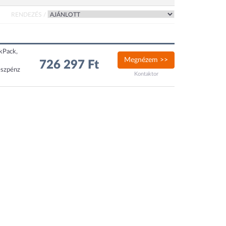
RENDEZÉS /
ckPack,
Megnézem >>
726 297 Ft
észpénz
Kontaktor