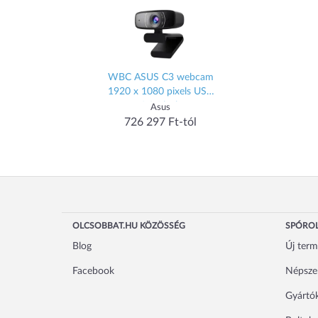
WBC ASUS C3 webcam
1920 x 1080 pixels USB
2.0 Black
Asus
726 297 Ft-tól
OLCSOBBAT.HU KÖZÖSSÉG
SPÓROL
Blog
Új ter
Facebook
Népsze
Gyártó