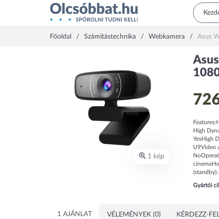
Főoldal
Számítástechnika
Webkamera
Asus W
Asus
1080
726
Features:
High Dyna
YesHigh D
U9Video a
NoOperati
1 kép
cinemaHou
(standby)
Gyártói c
1 AJÁNLAT
VÉLEMÉNYEK (0)
KÉRDEZZ-FEL