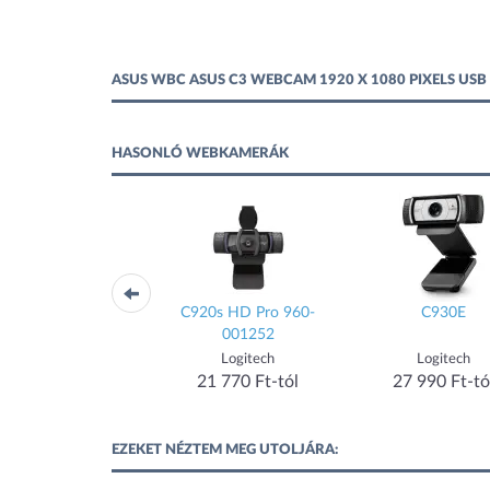
ASUS WBC ASUS C3 WEBCAM 1920 X 1080 PIXELS US
HASONLÓ WEBKAMERÁK
920 HD Pro (960-
C920s HD Pro 960-
C930E
0768/0769/1055)
001252
Logitech
Logitech
Logitech
20 900 Ft-tól
21 770 Ft-tól
27 990 Ft-tó
EZEKET NÉZTEM MEG UTOLJÁRA: