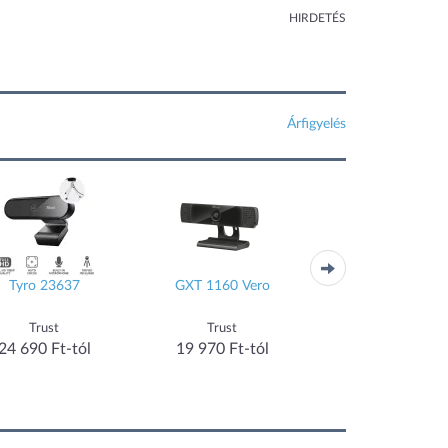
HIRDETÉS
Árfigyelés
Tyro 23637
GXT 1160 Vero
C920e 960-0013
Trust
Trust
Logitech
24 690 Ft-tól
19 970 Ft-tól
23 050 Ft-tól