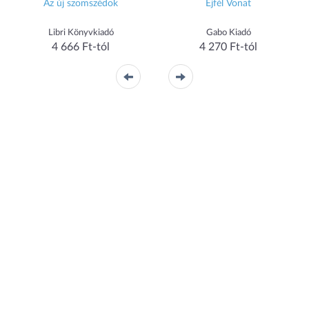
Az új szomszédok
Éjfél Vonat
Libri Könyvkiadó
Gabo Kiadó
4 666 Ft-tól
4 270 Ft-tól