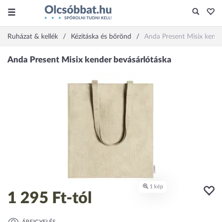
Ruházat & kellék
Kézitáska és bőrönd
Anda Present Misix kende
1 295 Ft
-tól