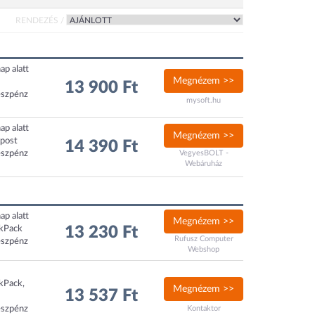
RENDEZÉS /
ap alatt
Megnézem >>
13 900 Ft
észpénz
mysoft.hu
ap alatt
Megnézem >>
xpost
14 390 Ft
észpénz
VegyesBOLT -
Webáruház
ap alatt
Megnézem >>
ckPack
13 230 Ft
Rufusz Computer
észpénz
Webshop
ckPack,
Megnézem >>
13 537 Ft
észpénz
Kontaktor