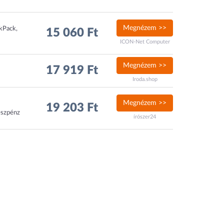
Megnézem >>
ckPack,
15 060 Ft
ICON-Net Computer
Megnézem >>
17 919 Ft
Iroda.shop
Megnézem >>
19 203 Ft
észpénz
írószer24