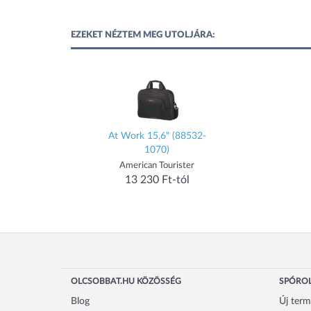
EZEKET NÉZTEM MEG UTOLJÁRA:
At Work 15,6" (88532-
1070)
American Tourister
13 230 Ft-tól
OLCSOBBAT.HU KÖZÖSSÉG
SPÓROL
Blog
Új ter