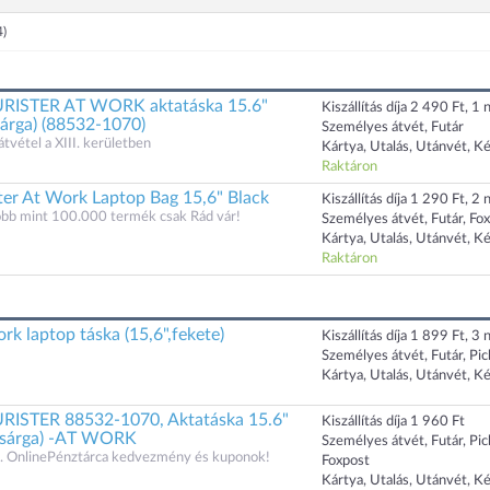
4)
ISTER AT WORK aktatáska 15.6"
Kiszállítás díja 2 490 Ft, 1 n
sárga) (88532-1070)
Személyes átvét, Futár
átvétel a XIII. kerületben
Kártya, Utalás, Utánvét, K
Raktáron
ter At Work Laptop Bag 15,6" Black
Kiszállítás díja 1 290 Ft, 2 n
öbb mint 100.000 termék csak Rád vár!
Személyes átvét, Futár, Fo
Kártya, Utalás, Utánvét, K
Raktáron
k laptop táska (15,6",fekete)
Kiszállítás díja 1 899 Ft, 3 n
Személyes átvét, Futár, Pi
Kártya, Utalás, Utánvét, K
STER 88532-1070, Aktatáska 15.6"
Kiszállítás díja 1 960 Ft
ssárga) -AT WORK
Személyes átvét, Futár, Pi
 OnlinePénztárca kedvezmény és kuponok!
Foxpost
Kártya, Utalás, Utánvét, K