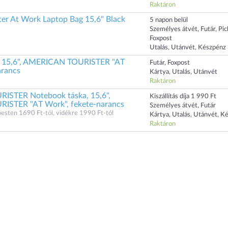
Raktáron
ter At Work Laptop Bag 15,6" Black
5 napon belül
Személyes átvét, Futár, Pi
Foxpost
Utalás, Utánvét, Készpénz
, 15,6", AMERICAN TOURISTER "AT
Futár, Foxpost
arancs
Kártya, Utalás, Utánvét
Raktáron
STER Notebook táska, 15,6",
Kiszállítás díja 1 990 Ft
STER "AT Work", fekete-narancs
Személyes átvét, Futár
dapesten 1690 Ft-tól, vidékre 1990 Ft-tól
Kártya, Utalás, Utánvét, K
Raktáron