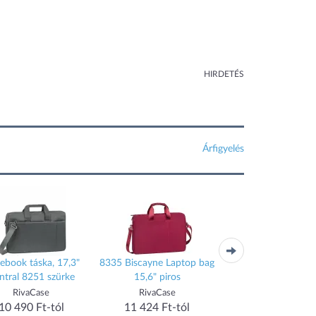
HIRDETÉS
Árfigyelés
ebook táska, 17,3"
8335 Biscayne Laptop bag
8335 Biscayne Lapt
ntral 8251 szürke
15,6" piros
15,6" fekete
RivaCase
RivaCase
RivaCase
10 490 Ft-tól
11 424 Ft-tól
11 424 Ft-tól