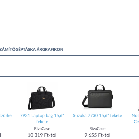
 SZÁMÍTÓGÉPTÁSKA ÁRGRAFIKON
szürke
7931 Laptop bag 15,6"
Suzuka 7730 15,6" fekete
Not
fekete
Ce
RivaCase
RivaCase
l
10 319 Ft-tól
9 655 Ft-tól