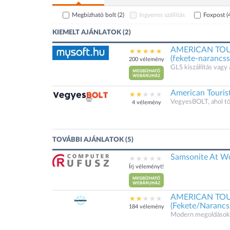
Megbízható bolt
(2)
Ingyenes szállítás
Foxpost
(
KIEMELT AJÁNLATOK (2)
AMERICAN TOUR
(fekete-narancs
200 vélemény
GLS kiszállítás vagy 
American Touris
VegyesBOLT, ahol t
4 vélemény
TOVÁBBI AJÁNLATOK (5)
Samsonite At Wor
Írj véleményt!
AMERICAN TOURI
(Fekete/Naranc
184 vélemény
Modern megoldások.