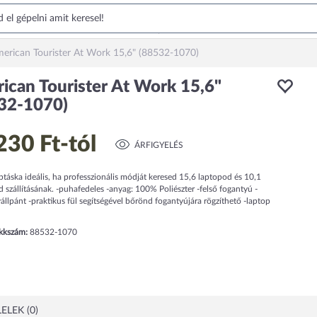
erican Tourister At Work 15,6" (88532-1070)
ican Tourister At Work 15,6"
32-1070)
230 Ft
-tól
ÁRFIGYELÉS
ptáska ideális, ha professzionális módját keresed 15,6 laptopod és 10,1
 szállításának. -puhafedeles -anyag: 100% Poliészter -felső fogantyú -
állpánt -praktikus fül segítségével bőrönd fogantyújára rögzíthető -laptop
ikkszám:
88532-1070
ELEK (0)