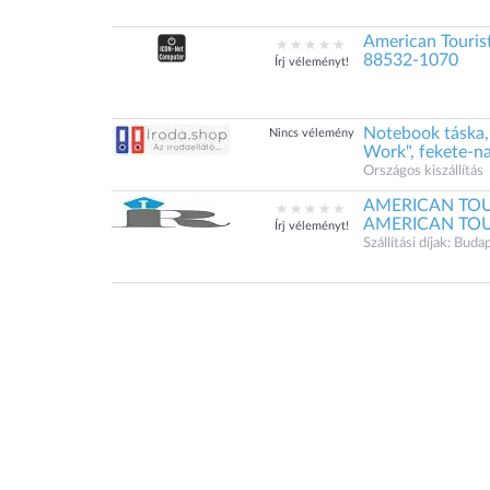
American Touris
88532-1070
Írj véleményt!
Notebook táska
Nincs vélemény
Work", fekete-n
Országos kiszállítás
AMERICAN TOURI
AMERICAN TOURI
Írj véleményt!
Szállítási díjak: Bu