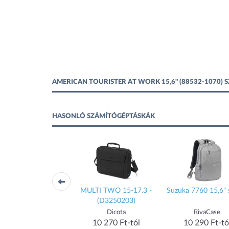
AMERICAN TOURISTER AT WORK 15,6" (88532-1070)
HASONLÓ SZÁMÍTÓGÉPTÁSKÁK
op Pro Slim Briefcase
MULTI TWO 15-17.3 -
Suzuka 7760 15,6" 
6" Black (460-BDQQ)
(D3250203)
Dell
Dicota
RivaCase
10 900 Ft-tól
10 270 Ft-tól
10 290 Ft-tó