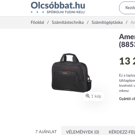
Főoldal
Számítástechnika
Számítógéptáska
Am
Amer
(885
13 
Ez a lapto
táblagéped
levehető v
rekesz
1 kép
Gyártói c
7 AJÁNLAT
VÉLEMÉNYEK (0)
KÉRDEZZ-FEL