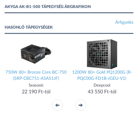
AKYGA AK-B1-500 TÁPEGYSÉG ÁRGRAFIKON
Árfigyelés
HASONLÓ TÁPEGYSÉGEK
)
750W 80+ Bronze Core BC-750
1200W 80+ Gold PQ1200G (R-
(SRP-CBC751-A5A51JF)
PQC00G-FD1B-JGEU-V1)
Seasonic
Deepcool
22 190 Ft-tól
43 550 Ft-tól