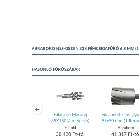
ABRABORO HSS-GS DIN 338 FÉMCSIGAFÚRÓ 6,8 MM 
HASONLÓ FÚRÓSZÁRAK
SP25 rövid csigafúró
Faláttörő Marófej
vidiabetétes magly
zám készlet kofferban
35X150Mm (Versio)
55x50 mm (1db/cs
(744120)
Beta
Hikoki
Abraboro
36 190 Ft-tól
38 420 Ft-tól
41 317 Ft-tó