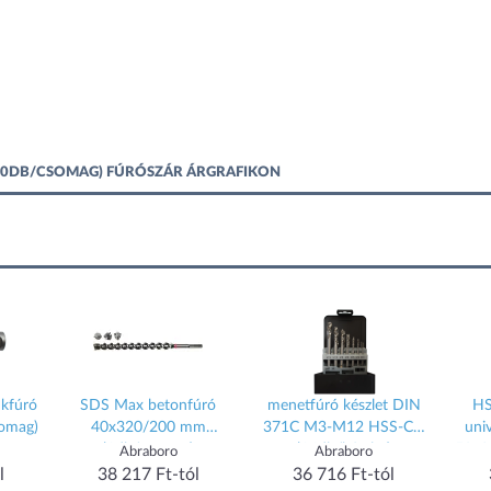
(10DB/CSOMAG) FÚRÓSZÁR ÁRGRAFIKON
ukfúró
SDS Max betonfúró
menetfúró készlet DIN
HS
omag)
40x320/200 mm
371C M3-M12 HSS-CO
univ
(1db/csomag)
(14db/készlet)
59x3
Abraboro
Abraboro
l
38 217 Ft-tól
36 716 Ft-tól