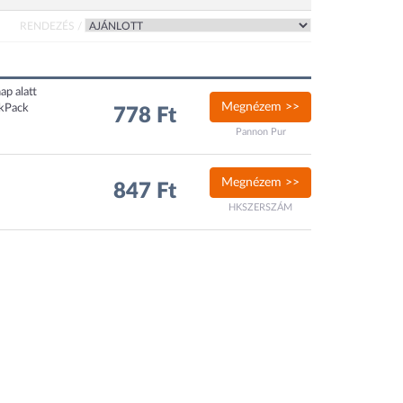
RENDEZÉS /
ap alatt
Megnézem >>
ckPack
778 Ft
Pannon Pur
Megnézem >>
847 Ft
HKSZERSZÁM