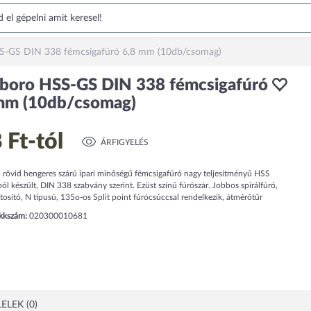
S-GS DIN 338 fémcsigafúró 6,8 mm (10db/csomag)
boro HSS-GS DIN 338 fémcsigafúró
mm (10db/csomag)
 Ft
-tól
ÁRFIGYELÉS
rövid hengeres szárú ipari minőségű fémcsigafúró nagy teljesítményű HSS
ól készült, DIN 338 szabvány szerint. Ezüst színű fúrószár. Jobbos spirálfúró,
sító, N típusú, 135o-os Split point fúrócsúccsal rendelkezik, átmérőtűr
ikkszám:
020300010681
ELEK (0)