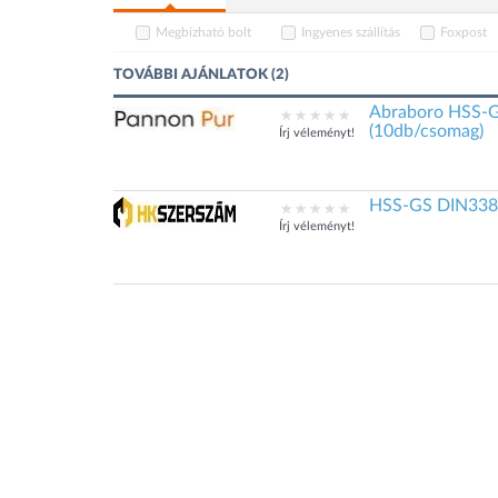
Megbízható bolt
Ingyenes szállítás
Foxpost
TOVÁBBI AJÁNLATOK (2)
Abraboro HSS-G
(10db/csomag)
Írj véleményt!
HSS-GS DIN33
Írj véleményt!