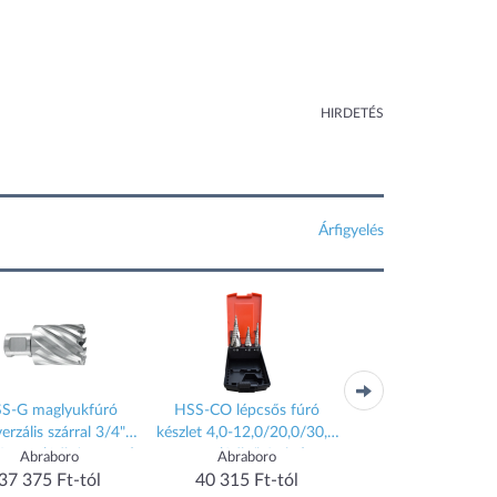
HIRDETÉS
Árfigyelés
S-G maglyukfúró
HSS-CO lépcsős fúró
HSS-CO DIN 33
erzális szárral 3/4"
készlet 4,0-12,0/20,0/30,0
fémcsigafúró szűkí
0 mm (1db/csomag)
mm (3db/készlet)
szárral 20,0x12,7
Abraboro
Abraboro
Abraboro
(1db/csomag)
37 375 Ft-tól
40 315 Ft-tól
36 342 Ft-tól