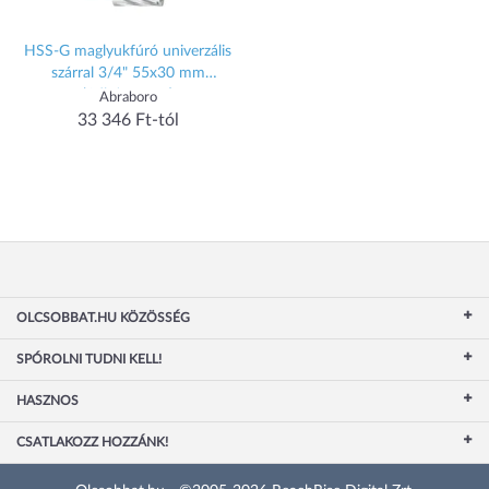
HSS-G maglyukfúró univerzális
szárral 3/4" 55x30 mm
(1db/csomag)
Abraboro
33 346 Ft-tól
OLCSOBBAT.HU KÖZÖSSÉG
SPÓROLNI TUDNI KELL!
HASZNOS
CSATLAKOZZ HOZZÁNK!