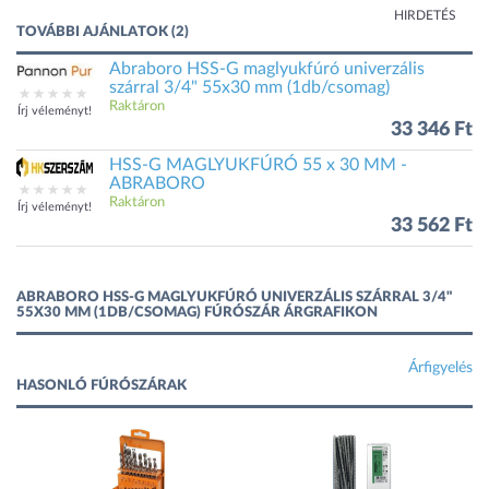
HIRDETÉS
TOVÁBBI AJÁNLATOK (2)
Abraboro HSS-G maglyukfúró univerzális
szárral 3/4" 55x30 mm (1db/csomag)
Raktáron
Írj véleményt!
33 346 Ft
HSS-G MAGLYUKFÚRÓ 55 x 30 MM -
ABRABORO
Raktáron
Írj véleményt!
33 562 Ft
ABRABORO HSS-G MAGLYUKFÚRÓ UNIVERZÁLIS SZÁRRAL 3/4"
55X30 MM (1DB/CSOMAG) FÚRÓSZÁR ÁRGRAFIKON
Árfigyelés
HASONLÓ FÚRÓSZÁRAK