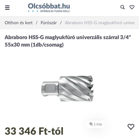
Otthon és kert
Fúrószár
Abraboro HSS-G maglyukfúró univerzá
33 346 Ft
-tól