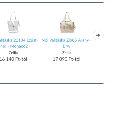
lltáska 22134 Ezüst-
Női Válltáska Zlb85 Arany -
Női Válltáska 24112 
ehér - Monaco2 -
Brw
Fehér - Monaco-Ho
Zellia
Zellia
Zellia
16 140 Ft-tól
17 090 Ft-tól
17 570 Ft-tól