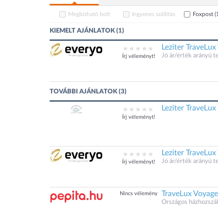
Megbízható bolt
Ingyenes szállítás
Foxpost
(
KIEMELT AJÁNLATOK (1)
Leziter TraveLux
Jó ár/érték arányú 
Írj véleményt!
TOVÁBBI AJÁNLATOK (3)
Leziter TraveLux
Írj véleményt!
Leziter TraveLux
Jó ár/érték arányú 
Írj véleményt!
TraveLux Voyage
Nincs vélemény
Országos házhozszáll