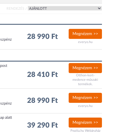
RENDEZÉS /
Megnézem >>
28 990 Ft
észpénz
everyo.hu
xpost
Megnézem >>
28 410 Ft
Otthon-kert-
medence-műszaki
termékek.
Megnézem >>
28 990 Ft
észpénz
everyo.hu
ap alatt
Megnézem >>
39 290 Ft
Pepita.hu Webáruház