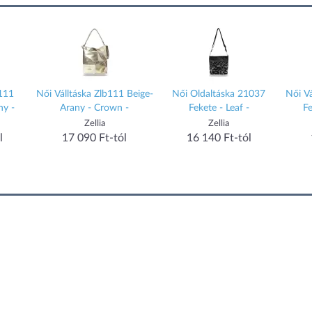
b111
Női Válltáska Zlb111 Beige-
Női Oldaltáska 21037
Női Vá
ny -
Arany - Crown -
Fekete - Leaf -
F
Zellia
Zellia
l
17 090 Ft-tól
16 140 Ft-tól