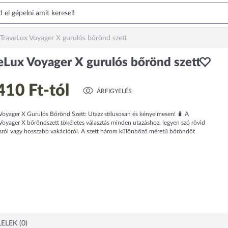
TraveLux Voyager X gurulós bőrönd szett
eLux Voyager X gurulós bőrönd szett
410 Ft
-tól
ÁRFIGYELÉS
Voyager X Gurulós Bőrönd Szett: Utazz stílusosan és kényelmesen! 🧳 A
Voyager X bőröndszett tökéletes választás minden utazáshoz, legyen szó rövid
sról vagy hosszabb vakációról. A szett három különböző méretű bőröndöt
ELEK (0)