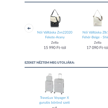
Válltáska 25036 Sötét
Női Válltáska Zvn22020
Női Válltáska Zl
Barna
Fekete-Arany
Fehér-Beige - Shi
Zellia
Zellia
Zellia
17 570 Ft-tól
15 990 Ft-tól
17 090 Ft-tó
EZEKET NÉZTEM MEG UTOLJÁRA:
TraveLux Voyager X
gurulós bőrönd szett