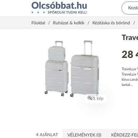
Főoldal
Ruházat & kellék
Kézitáska és bőrönd
Trav
28 
TraveLux 
TraveLux 
kiruccaná
tartal...
1 kép
4 AJÁNLAT
VÉLEMÉNYEK (0)
KÉRDEZZ-FEL