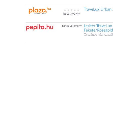
TraveLux Urban X
Írj véleményt!
Leziter TraveLux
Nincs vélemény
Fekete/Rosegold
Országos házhozszáll