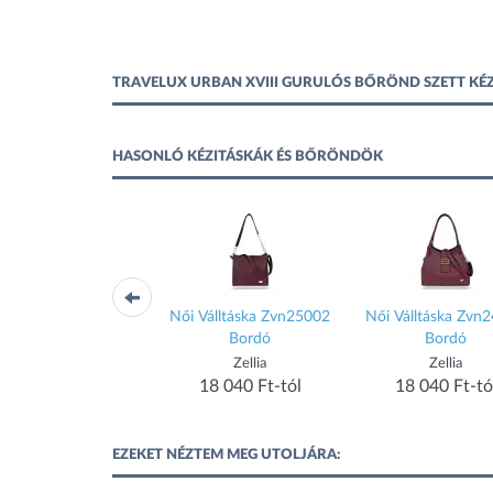
TRAVELUX URBAN XVIII GURULÓS BŐRÖND SZETT KÉ
HASONLÓ KÉZITÁSKÁK ÉS BŐRÖNDÖK
táska JANET DENESE
Női Válltáska Zvn25002
Női Válltáska Zvn
rt Gallery J-053D
Bordó
Bordó
JANET DENESE
Zellia
Zellia
18 362 Ft-tól
18 040 Ft-tól
18 040 Ft-tó
EZEKET NÉZTEM MEG UTOLJÁRA: