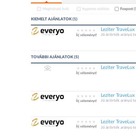
Megbízható bolt
Ingyenes szállítás
Foxpost
(
KIEMELT AJÁNLATOK (1)
Leziter TraveLux
Jó ár/érték arányú 
Írj véleményt!
TOVÁBBI AJÁNLATOK (5)
Leziter TraveLux
Írj véleményt!
Leziter TraveLux
Jó ár/érték arányú 
Írj véleményt!
Leziter TraveLux
Írj véleményt!
Jó ár/érték arányú 