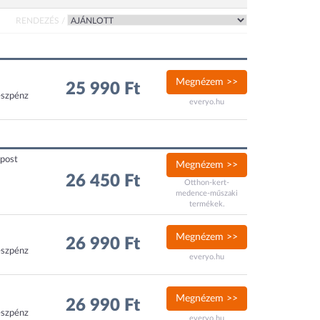
RENDEZÉS /
Megnézem >>
25 990 Ft
észpénz
everyo.hu
xpost
Megnézem >>
26 450 Ft
Otthon-kert-
medence-műszaki
termékek.
Megnézem >>
26 990 Ft
észpénz
everyo.hu
Megnézem >>
26 990 Ft
észpénz
everyo.hu