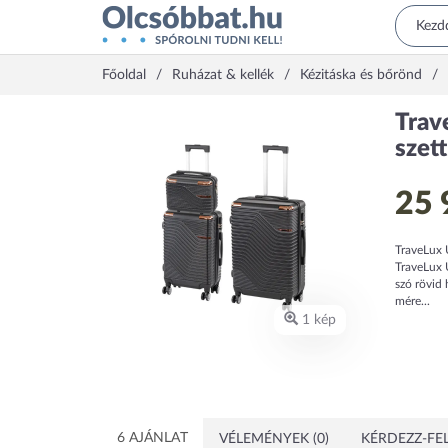
Főoldal
Ruházat & kellék
Kézitáska és bőrönd
Trav
szett
25 
TraveLux U
TraveLux 
szó rövid 
mére...
1 kép
6 AJÁNLAT
VÉLEMÉNYEK (0)
KÉRDEZZ-FEL