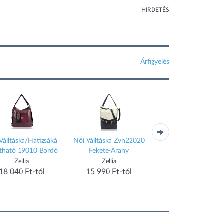
HIRDETÉS
Árfigyelés
Válltáska/Hátizsáká
Női Válltáska Zvn22020
Zellia Női Válltás
ítható 19010 Bordó
Fekete-Arany
Zvn25002 Fekete 
Zellia
Zellia
Zellia
18 040 Ft-tól
15 990 Ft-tól
18 040 Ft-tól