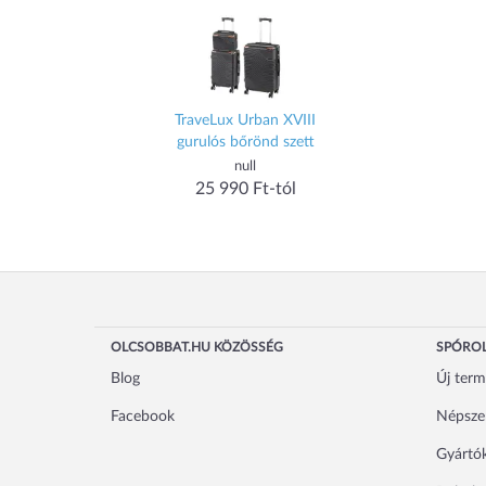
TraveLux Urban XVIII
gurulós bőrönd szett
null
25 990 Ft-tól
OLCSOBBAT.HU KÖZÖSSÉG
SPÓROL
Blog
Új ter
Facebook
Népsze
Gyártó