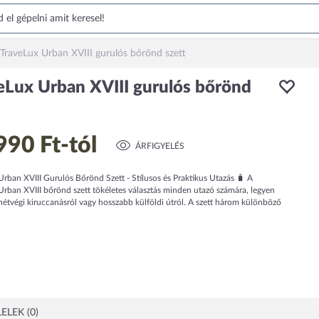
TraveLux Urban XVIII gurulós bőrönd szett
eLux Urban XVIII gurulós bőrönd
990 Ft
-tól
ÁRFIGYELÉS
rban XVIII Gurulós Bőrönd Szett - Stílusos és Praktikus Utazás 🧳 A
Urban XVIII bőrönd szett tökéletes választás minden utazó számára, legyen
hétvégi kiruccanásról vagy hosszabb külföldi útról. A szett három különböző
ELEK (0)