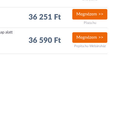
Megnézem >>
36 251 Ft
Plaza.hu
ap alatt
Megnézem >>
36 590 Ft
Pepita.hu Webáruház