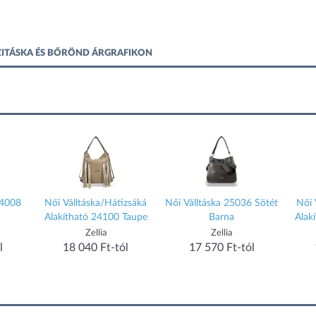
ZITÁSKA ÉS BŐRÖND ÁRGRAFIKON
24008
Női Válltáska/Hátizsáká
Női Válltáska 25036 Sötét
Női 
Alakítható 24100 Taupe
Barna
Alak
Zellia
Zellia
l
18 040 Ft-tól
17 570 Ft-tól