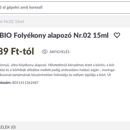
zó Nr.02 15ml
BIO Folyékony alapozó Nr.02 15ml
89 Ft
-tól
ÁRFIGYELÉS
nnyű, ultra folyékony alapozó. Hihetetlenül kényelmes érzet a bőrön; a bőr
ése és a bőrhibák elfedése mellett pedig antioxidáns hatású argán-, moringa-
kivonat-tartalmának köszönhetően hidratálja és mélyen táplálja a bőrt. Ul
ikkszám:
8051411362487
ELEK (0)