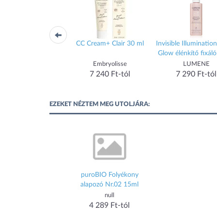
Matte Oil-Control
CC Cream+ Clair 30 ml
Invisible Illuminati
dation SPF20 Shade
Glow élénkítő fixáló
4 Tan
100 ml
LUMENE
Embryolisse
LUMENE
7 320 Ft-tól
7 240 Ft-tól
7 290 Ft-tól
EZEKET NÉZTEM MEG UTOLJÁRA:
puroBIO Folyékony
alapozó Nr.02 15ml
null
4 289 Ft-tól