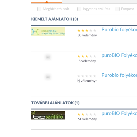
Megbízható bolt
Ingyenes szállítás
Foxpost
KIEMELT AJÁNLATOK (3)
Purobio folyéko
30 vélemény
puroBIO Folyéko
5 vélemény
Purobio folyéko
Írj véleményt!
TOVÁBBI AJÁNLATOK (1)
puroBIO Folyéko
61 vélemény