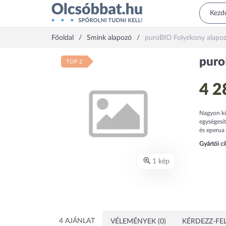
Főoldal
Smink alapozó
puroBIO Folyékony alapo
puro
TOP 2
4 2
Nagyon kö
egységesít
és eperua 
Gyártói c
1 kép
4 AJÁNLAT
VÉLEMÉNYEK (0)
KÉRDEZZ-FEL