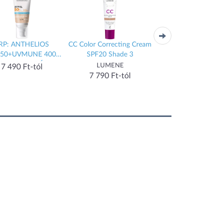
RP: ANTHELIOS
CC Color Correcting Cream
Blur 16h Longwe
F50+UVMUNE 400
SPF20 Shade 3
hosszan tartó mak
OMFORT KRÉM
SPF 15 árnyalat 1 Cl
LUMENE
LUMENE
7 490 Ft-tól
ZÍNEZETT. 50ML
Beige 30 ml
7 790 Ft-tól
7 320 Ft-tól