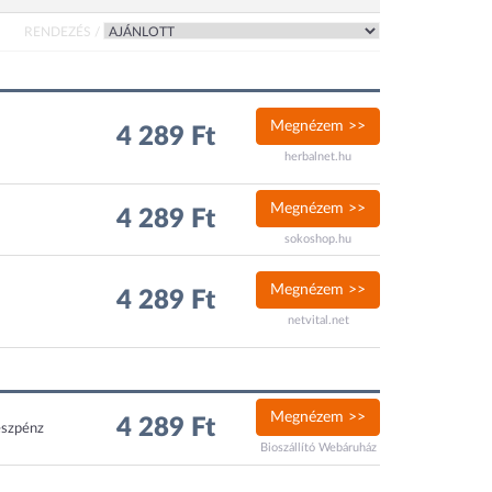
RENDEZÉS /
Megnézem >>
4 289 Ft
herbalnet.hu
Megnézem >>
4 289 Ft
sokoshop.hu
Megnézem >>
4 289 Ft
netvital.net
Megnézem >>
4 289 Ft
észpénz
Bioszállító Webáruház