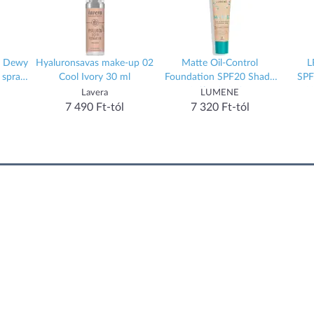
on Dewy
Hyaluronsavas make-up 02
Matte Oil-Control
L
 spray
Cool Ivory 30 ml
Foundation SPF20 Shade
SP
1 Classic Beige
K
Lavera
LUMENE
S
7 490 Ft-tól
7 320 Ft-tól