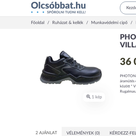
Főoldal
Ruházat & kellék
Munkavédelmi cipő
PHO
VIL
36 
PHOTON L
áramütés e
között * V
Rugalmas.
1 kép
2 AJÁNLAT
VÉLEMÉNYEK (0)
KÉRDEZZ-FEL