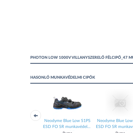
PHOTON LOW 1000V VILLANYSZERELŐ FÉLCIPŐ_47 
HASONLÓ MUNKAVÉDELMI CIPŐK
ALI Blue Low S1PS
Neodyme Blue Low S1PS
Neodyme Blue Low
ESD FO HRO SR
ESD FO SR munkavédelmi
ESD FO SR munkav
unkavédelmi cipő
szandál
szandál