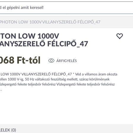
PHOTON LOW 1000V VILLANYSZERELŐ FÉLCIPŐ_47
TON LOW 1000V
LANYSZERELŐ FÉLCIPŐ_47
068 Ft
-tól
ÁRFIGYELÉS
OW 1000V VILLANYSZERELŐ FÉLCIPŐ_47 * Véd a villamos áram okozta
llen 1000 V-ig, 50 Hz váltakozó feszültség mellett, száraz körülmények
ízlepergető fekete teljesbőr felsőrész Vízlepergető fekete teljesbőr felsőrész
..
ELEK (0)