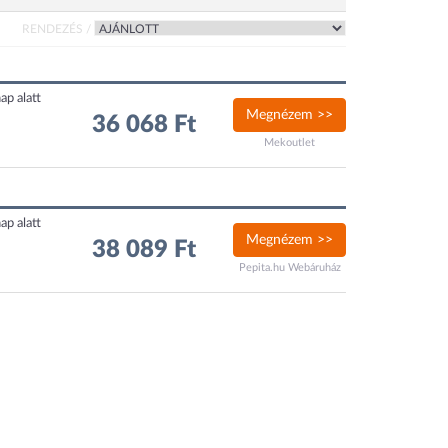
RENDEZÉS /
ap alatt
Megnézem >>
36 068 Ft
Mekoutlet
ap alatt
Megnézem >>
38 089 Ft
Pepita.hu Webáruház