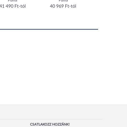
Puma
Puma
Puma
41 490 Ft-tól
40 969 Ft-tól
44 883 Ft-tól
CSATLAKOZZ HOZZÁNK!