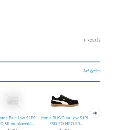
HIRDETÉS
Árfigyelés
yme Blue Low S1PS
Iconic BLK/Gum Low S1PL
Epic ST BLK Low O
O SR munkavédelmi
ESD FO HRO SR
FO HRO SR munkavé
szandál
munkavédelmi cipő
cipő