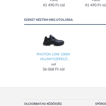
Puma
Puma
Puma
45 405 Ft-tól
41 490 Ft-tól
41 490 Ft-tó
EZEKET NÉZTEM MEG UTOLJÁRA:
PHOTON LOW 1000V
VILLANYSZERELŐ
FÉLCIPŐ_47
null
36 068 Ft-tól
OLCSOBBAT.HU KÖZÖSSÉG
SPÓROL