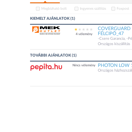
Megbízható bolt
Ingyenes szállítás
Foxpost
KIEMELT AJÁNLATOK (1)
COVERGUARD 
FÉLCIPŐ_47
4 vélemény
-Csere Garancia, -Pén
Országos kiszállítás
TOVÁBBI AJÁNLATOK (1)
PHOTON LOW 1
Nincs vélemény
Országos házhozszáll