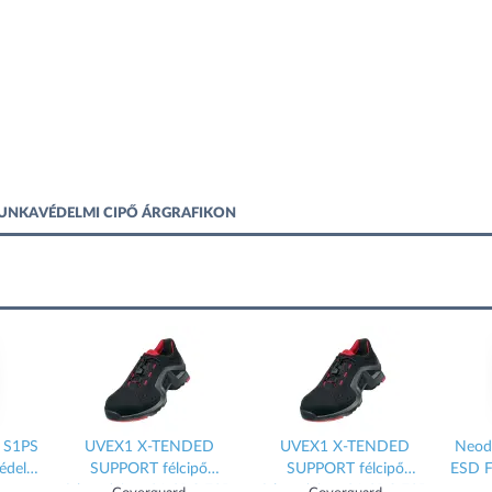
MUNKAVÉDELMI CIPŐ ÁRGRAFIKON
 S1PS
UVEX1 X-TENDED
UVEX1 X-TENDED
Neod
édelmi
SUPPORT félcipő
SUPPORT félcipő
ESD F
fekete/piros S1 SRC ESD
fekete/piros S1 SRC ESD