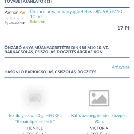
TOVÁBBI AJÁNLATOK (1)
Önzáró anya műanyagbetétes DIN 985 M10
10. Vz.
Raktáron
Írj véleményt!
17 Ft
ÖNZÁRÓ ANYA MŰANYAGBETÉTES DIN 985 M10 10. VZ.
BARKÁCSOLÁS, CSISZOLÁS, RÖGZÍTÉS ÁRGRAFIKON
Árfigyelés
HASONLÓ BARKÁCSOLÁS, CSISZOLÁS, RÖGZÍTÉS
Textilragasztó, 20 g, HENKEL
Kötözőzsineg, kender, közepes,
"Repair Speciel Textil"
90m,
HENKEL
VICTORIA