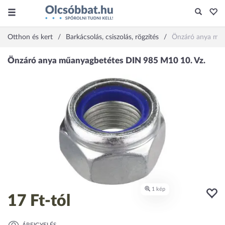
Otthon és kert
Barkácsolás, csiszolás, rögzítés
Önzáró anya műa
17 Ft
-tól