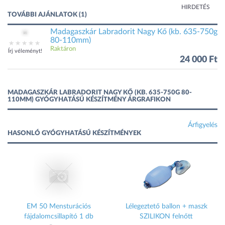
HIRDETÉS
TOVÁBBI AJÁNLATOK (1)
Madagaszkár Labradorit Nagy Kő (kb. 635-750g
80-110mm)
Raktáron
Írj véleményt!
24 000 Ft
MADAGASZKÁR LABRADORIT NAGY KŐ (KB. 635-750G 80-
110MM) GYÓGYHATÁSÚ KÉSZÍTMÉNY ÁRGRAFIKON
Árfigyelés
HASONLÓ GYÓGYHATÁSÚ KÉSZÍTMÉNYEK
EM 50 Mensturációs
Lélegeztető ballon + maszk
fájdalomcsillapító 1 db
SZILIKON felnőtt