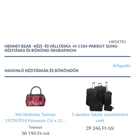
HIRDETÉS
HENNEY BEAR -KÉZI- ÉS VÁLLTÁSKA -H-1184-PARROT SONG-
KÉZITÁSKA ÉS BŐRÖND ÁRGRAFIKON
Árfigyelés
HASONLÓ KÉZITÁSKÁK ÉS BŐRÖNDÖK
Női Kézitáska Twinset
5 darabos fekete utazóbőrönd
192TA7018 Rózsaszín (16 x 11 x
szett
7 cm)
Twinset
39 246 Ft-tól
38 190 Ft-tól