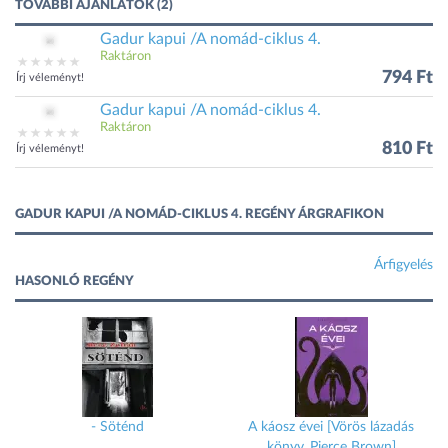
TOVÁBBI AJÁNLATOK (2)
Gadur kapui /A nomád-ciklus 4.
Raktáron
794 Ft
Írj véleményt!
Gadur kapui /A nomád-ciklus 4.
Raktáron
810 Ft
Írj véleményt!
GADUR KAPUI /A NOMÁD-CIKLUS 4. REGÉNY ÁRGRAFIKON
Árfigyelés
HASONLÓ REGÉNY
- Söténd
A káosz évei [Vörös lázadás
könyv, Pierce Brown]