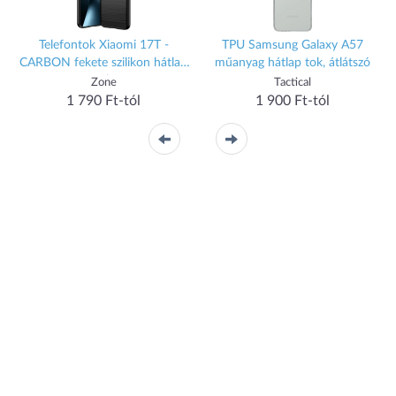
7
Telefontok Xiaomi 17T -
TPU Samsung Galaxy A57
CARBON fekete szilikon hátlap
műanyag hátlap tok, átlátszó
tok
Zone
Tactical
1 790 Ft-tól
1 900 Ft-tól