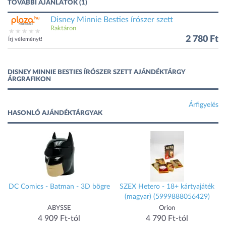
TOVÁBBI AJÁNLATOK (1)
Disney Minnie Besties írószer szett
Raktáron
2 780 Ft
Írj véleményt!
DISNEY MINNIE BESTIES ÍRÓSZER SZETT AJÁNDÉKTÁRGY
ÁRGRAFIKON
Árfigyelés
HASONLÓ AJÁNDÉKTÁRGYAK
DC Comics - Batman - 3D bögre
SZEX Hetero - 18+ kártyajáték
(magyar) (5999888056429)
ABYSSE
Orion
4 909 Ft-tól
4 790 Ft-tól