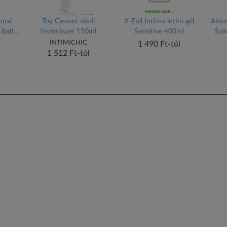
rmal
Toy Cleaner steril
X-Epil Intimo intim gél
Alwa
illattal
tisztítószer 150ml
Sensítive 400ml
Szá
INTIMICHIC
1 490 Ft-tól
1 512 Ft-tól