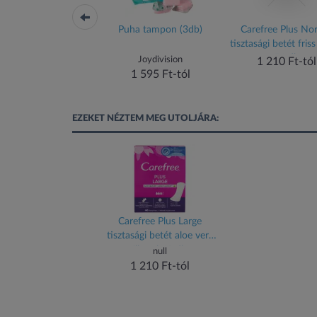
uha tampon (3db)
Puha tampon (3db)
Carefree Plus No
tisztasági betét friss 
56 db
Joydivision
1 595 Ft-tól
1 210 Ft-tól
1 595 Ft-tól
EZEKET NÉZTEM MEG UTOLJÁRA:
Carefree Plus Large
tisztasági betét aloe vera
illattal 48 db
null
1 210 Ft-tól