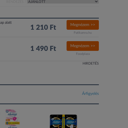
RENDEZÉS /
ap alatt
Megnézem >>
1 210 Ft
Patikamra.hu
Megnézem >>
1 490 Ft
Foodplaza
HIRDETÉS
Árfigyelés