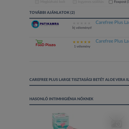
Megbízható bolt
Ingyenes szállítás
Foxpost
(
TOVÁBBI AJÁNLATOK (2)
Carefree Plus Lar
Írj véleményt!
Carefree Plus Lar
1 vélemény
CAREFREE PLUS LARGE TISZTASÁGI BETÉT ALOE VERA 
HASONLÓ INTIMHIGIÉNIA NŐKNEK