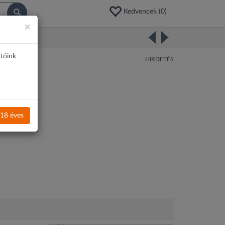
Kedvencek (
0
)
×
atóink
HIRDETÉS
18 éves