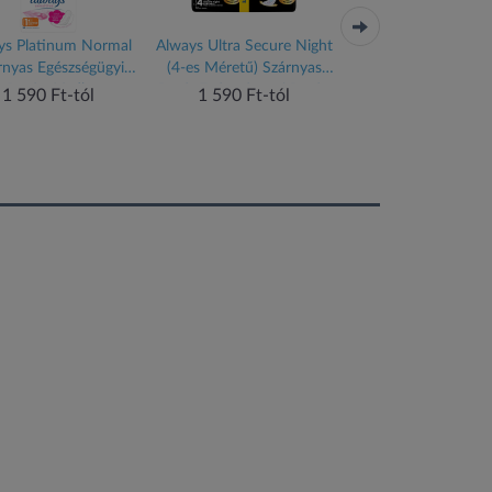
ys Platinum Normal
Always Ultra Secure Night
Always Platinum Se
rnyas Egészségügyi
(4-es Méretű) Szárnyas
Night Szárnyas
Betét, 20 db
Betét Egészségügyi Betét,
Egészségügyi Betét,
1 590 Ft-tól
1 590 Ft-tól
1 590 Ft-tól
12 Db