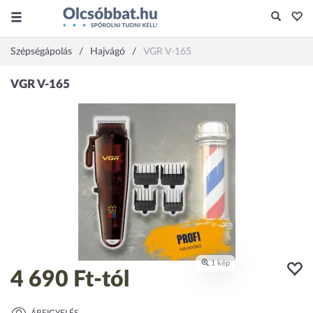
Szépségápolás
Hajvágó
VGR V-165
4 690 Ft
-tól