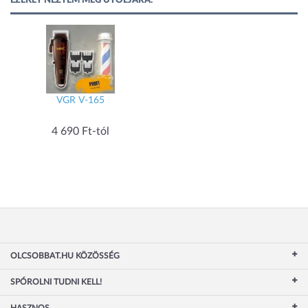
EZEKET NÉZTEM MEG UTOLJÁRA:
VGR V-165
4 690 Ft-tól
OLCSOBBAT.HU KÖZÖSSÉG
SPÓROLNI TUDNI KELL!