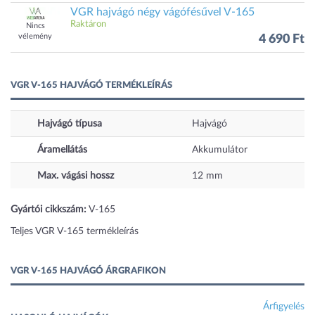
VGR hajvágó négy vágófésűvel V-165
Raktáron
Nincs
vélemény
4 690 Ft
VGR V-165 HAJVÁGÓ TERMÉKLEÍRÁS
Hajvágó típusa
Hajvágó
Áramellátás
Akkumulátor
Max. vágási hossz
12
mm
Gyártói cikkszám:
V-165
Teljes VGR V-165 termékleírás
VGR V-165 HAJVÁGÓ ÁRGRAFIKON
Árfigyelés