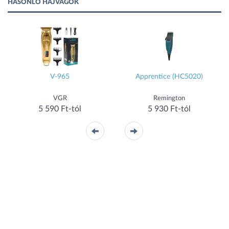
HASONLÓ HAJVÁGÓK
V-965
Apprentice (HC5020)
VGR
Remington
5 590 Ft-tól
5 930 Ft-tól