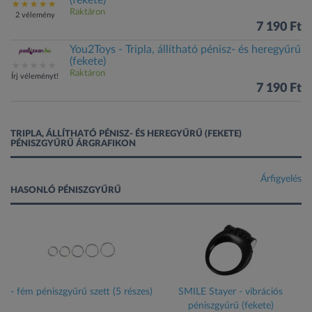
Raktáron
2 vélemény
7 190 Ft
You2Toys - Tripla, állítható pénisz- és heregyűrű
(fekete)
Raktáron
Írj véleményt!
7 190 Ft
TRIPLA, ÁLLÍTHATÓ PÉNISZ- ÉS HEREGYŰRŰ (FEKETE)
PÉNISZGYŰRŰ ÁRGRAFIKON
Árfigyelés
HASONLÓ PÉNISZGYŰRŰ
- fém péniszgyűrű szett (5 részes)
SMILE Stayer - vibrációs
péniszgyűrű (fekete)