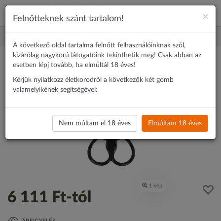
×
Felnőtteknek szánt tartalom!
Erotika
Péniszgyűrű
Tripla, állítható pénisz- és heregyűrű (fekete
A következő oldal tartalma felnőtt felhasználóinknak szól,
kizárólag nagykorú látogatóink tekinthetik meg! Csak abban az
esetben lépj tovább, ha elmúltál 18 éves!
Kérjük nyilatkozz életkorodról a következők két gomb
valamelyikének segítségével:
Nem múltam el 18 éves
Elmúltam 18 éves
6 111 Ft
-tól