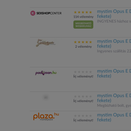
mystim Opus E D
fekete)
114 vélemény
INGYENES házhoz sz
mystim Opus E D
fekete)
2 vélemény
Ingyenes szállítás 22
mystim Opus E D
fekete)
Írj véleményt!
mystim Opus E D
fekete)
Írj véleményt!
Megbízható bolt, gyo
mystim Opus E D
fekete)
Írj véleményt!