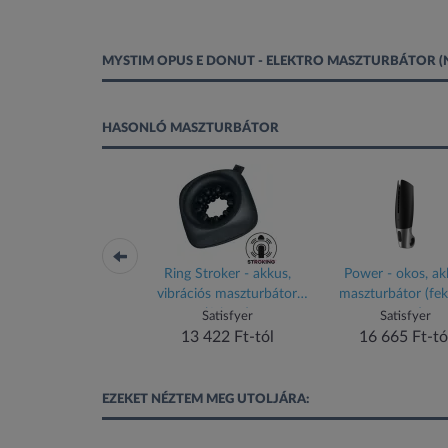
MYSTIM OPUS E DONUT - ELEKTRO MASZTURBÁTOR 
HASONLÓ MASZTURBÁTOR
06 - akkus, nyögő
Ring Stroker - akkus,
Power - okos, ak
bráló maszturbátor
vibrációs maszturbátor
maszturbátor (fek
(fekete-kék)
(fekete)
ezüst)
CRUIZR
Satisfyer
Satisfyer
13 990 Ft-tól
13 422 Ft-tól
16 665 Ft-tó
EZEKET NÉZTEM MEG UTOLJÁRA: