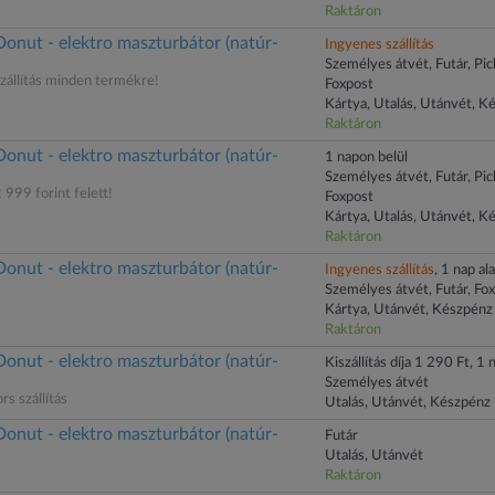
Raktáron
onut - elektro maszturbátor (natúr-
Ingyenes szállítás
Személyes átvét, Futár, Pi
állítás minden termékre!
Foxpost
Kártya, Utalás, Utánvét, K
Raktáron
onut - elektro maszturbátor (natúr-
1 napon belül
Személyes átvét, Futár, Pi
 999 forint felett!
Foxpost
Kártya, Utalás, Utánvét, K
Raktáron
onut - elektro maszturbátor (natúr-
Ingyenes szállítás
, 1 nap ala
Személyes átvét, Futár, Fo
Kártya, Utánvét, Készpénz
Raktáron
onut - elektro maszturbátor (natúr-
Kiszállítás díja 1 290 Ft, 1 n
Személyes átvét
rs szállítás
Utalás, Utánvét, Készpénz
onut - elektro maszturbátor (natúr-
Futár
Utalás, Utánvét
Raktáron