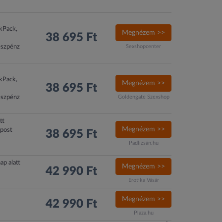
ckPack,
Megnézem >>
38 695 Ft
észpénz
Sexshopcenter
ckPack,
Megnézem >>
38 695 Ft
észpénz
Goldengate Szexshop
tt
Megnézem >>
xpost
38 695 Ft
Padlizsán.hu
ap alatt
Megnézem >>
42 990 Ft
Erotika Vásár
Megnézem >>
42 990 Ft
Plaza.hu