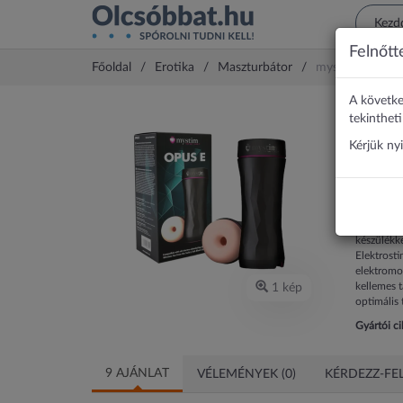
Felnőtt
Főoldal
Erotika
Maszturbátor
mystim Opus E D
A követke
myst
tekinthet
masz
Kérjük ny
38 
Fedezd fel
készülékke
Elektrosti
elektromo
kellemes t
1 kép
optimális 
Gyártói c
9 AJÁNLAT
VÉLEMÉNYEK (0)
KÉRDEZZ-FEL