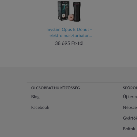
mystim Opus E Donut -
elektro maszturbátor
(natúr-fekete)
38 695 Ft-tól
OLCSOBBAT.HU KÖZÖSSÉG
SPÓROL
Blog
Új ter
Facebook
Népsze
Gyártó
Boltok