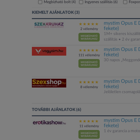
Megbízható bolt
(4)
Ingyenes szállítás
(6)
Foxpo
KIEMELT AJÁNLATOK (3)
mystim Opus E D
fekete)
2 vélemény
1M+ sikeres kiszállí
szállítás • 2 év gar
mystim Opus E D
fekete)
111 vélemény
30 napos „Meggondo
mystim Opus E D
fekete)
8 vélemény
Jelöletlen csomagol
TOVÁBBI AJÁNLATOK (6)
mystim Opus E D
fekete)
11 vélemény
1 év garancia a mot