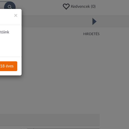
Kedvencek (
0
)
×
atóink
HIRDETÉS
18 éves