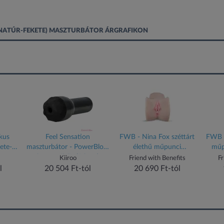
(NATÚR-FEKETE) MASZTURBÁTOR ÁRGRAFIKON
kus
Feel Sensation
FWB - Nina Fox széttárt
FWB -
ete-
maszturbátor - PowerBlow
élethű műpunci
műp
kompatibilis (fekete)
maszturbátor
Kiiroo
Friend with Benefits
Fr
l
20 504 Ft-tól
20 690 Ft-tól