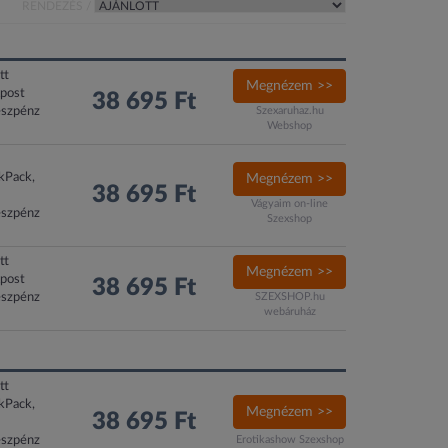
RENDEZÉS /
tt
Megnézem >>
xpost
38 695 Ft
észpénz
Szexaruhaz.hu
Webshop
ckPack,
Megnézem >>
38 695 Ft
Vágyaim on-line
észpénz
Szexshop
tt
Megnézem >>
xpost
38 695 Ft
észpénz
SZEXSHOP.hu
webáruház
tt
ckPack,
Megnézem >>
38 695 Ft
észpénz
Erotikashow Szexshop