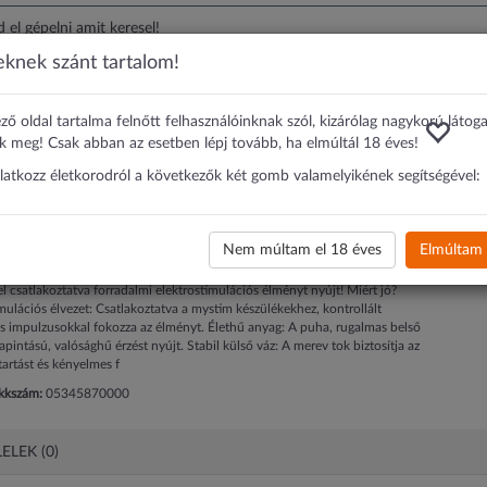
eknek szánt tartalom!
onut - elektro maszturbátor (natúr-fekete)
ző oldal tartalma felnőtt felhasználóinknak szól, kizárólag nagykorú látog
im Opus E Donut - elektro
ik meg! Csak abban az esetben lépj tovább, ha elmúltál 18 éves!
turbátor (natúr-fekete)
ilatkozz életkorodról a következők két gomb valamelyikének segítségével:
695 Ft
-tól
ÁRFIGYELÉS
Nem múltam el 18 éves
Elmúltam 
 az elektro-szex izgalmas világát - puha, élethű anyaggal ölel körül, és mystim
l csatlakoztatva forradalmi elektrostimulációs élményt nyújt! Miért jó?
mulációs élvezet: Csatlakoztatva a mystim készülékekhez, kontrollált
s impulzusokkal fokozza az élményt. Élethű anyag: A puha, rugalmas belső
apintású, valósághű érzést nyújt. Stabil külső váz: A merev tok biztosítja az
tartást és kényelmes f
ikkszám:
05345870000
ELEK (0)