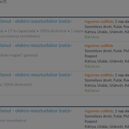
st
(7)
onut - elektro maszturbátor (natúr-
Ingyenes szállítás
, 1 nap ala
Személyes átvét, Futár, Fo
tás • 17 év tapasztalat • 100% diszkréció • 1 napos
Kártya, Utalás, Utánvét, K
ancia motoros termékekre
Raktáron
onut - elektro maszturbátor (natúr-
Ingyenes szállítás
Személyes átvét, Futár, Pi
ltam magam” garancia!
Foxpost
Kártya, Utalás, Utánvét, K
Raktáron
onut - elektro maszturbátor (natúr-
Ingyenes szállítás
, 1 nap ala
Személyes átvét, Futár, Fo
ás, 100% diszkréció!
Kártya, Utalás, Utánvét, K
Raktáron
onut - elektro maszturbátor (natúr-
Ingyenes szállítás
, 1 nap ala
Személyes átvét, Futár, Pi
oros termékekre!
Foxpost
Kártya, Utalás, Utánvét, K