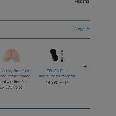
HIRDETÉS
Árfigyelés
 Ashley Rose élethű
TENGA Flex -
Flight Pilot - Masztu
opsi maszturbátor
maszturbátor többszöri
használatra (fekete)
iend with Benefits
Fleshlight
14 990 Ft-tól
19 390 Ft-tól
19 390 Ft-tól