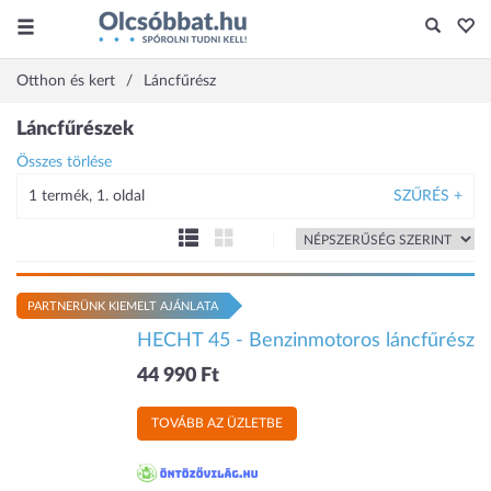
Otthon és kert
Láncfűrész
Láncfűrészek
Összes törlése
1 termék, 1. oldal
SZŰRÉS +
PARTNERÜNK KIEMELT AJÁNLATA
HECHT 45 - Benzinmotoros láncfűrész
44 990 Ft
TOVÁBB AZ ÜZLETBE